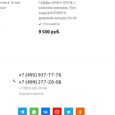
атика 10 мм
Гаффы АРБО-КРОК с
Блок-рол
анат
нижним ремнем, без
ТАРЗАН |
падов КОЧЕРГА
длинная шпора | Krok
е
Уточняйте
В налич
9 500
руб.
5 950
ру
+7 (495) 937-77-76
+7 (499) 277-20-08
+7 (925) 525-29-84
Заказать звонок