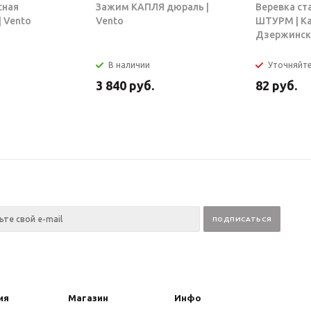
сная
Зажим КАПЛЯ дюраль |
Веревка ст
 Vento
Vento
ШТУРМ | К
Дзержинск
В наличии
Уточняйт
3 840
руб.
82
руб.
ия
Магазин
Инфо