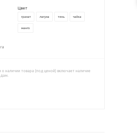
Цвет
гранат
лагуна
тень
чайка
манго
era
о наличии товара (под ценой) включает наличие
адам.