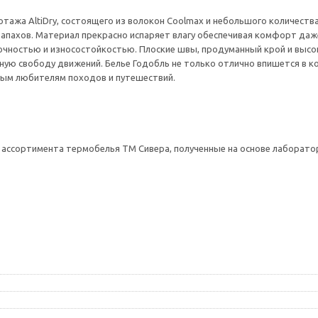
отажа AltiDry, состоящего из волокон Coolmax и небольшого количеств
апахов. Материал прекрасно испаряет влагу обеспечивая комфорт даже
очностью и износостойкостью. Плоские швы, продуманный крой и высо
ную свободу движений. Белье Годобль не только отлично впишется в ко
стым любителям походов и путешествий.
 ассортимента термобелья ТМ Сивера, полученные на основе лаборато