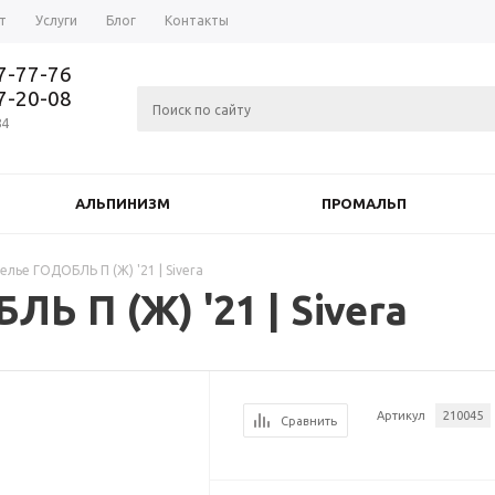
т
Услуги
Блог
Контакты
37-77-76
77-20-08
84
АЛЬПИНИЗМ
ПРОМАЛЬП
лье ГОДОБЛЬ П (Ж) '21 | Sivera
Ь П (Ж) '21 | Sivera
Артикул
210045
Сравнить