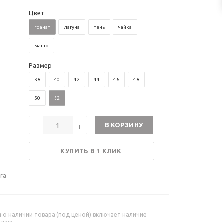
Цвет
гранат
лагуна
тень
чайка
манго
Размер
38
40
42
44
46
48
50
52
В КОРЗИНУ
КУПИТЬ В 1 КЛИК
era
о наличии товара (под ценой) включает наличие
адам.