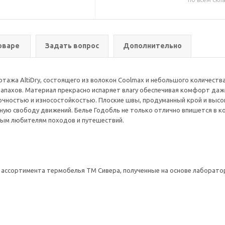
оваре
Задать вопрос
Дополнительно
отажа AltiDry, состоящего из волокон Coolmax и небольшого количеств
апахов. Материал прекрасно испаряет влагу обеспечивая комфорт даже
очностью и износостойкостью. Плоские швы, продуманный крой и высо
ную свободу движений. Белье Годобль не только отлично впишется в ко
стым любителям походов и путешествий.
 ассортимента термобелья ТМ Сивера, полученные на основе лаборато