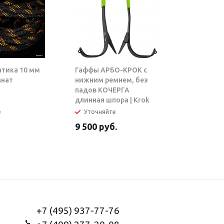
атика 10 мм
Гаффы АРБО-КРОК с
Блок-рол
анат
нижним ремнем, без
ТАРЗАН |
падов КОЧЕРГА
длинная шпора | Krok
е
Уточняйте
В налич
9 500
руб.
5 950
ру
+7 (495) 937-77-76