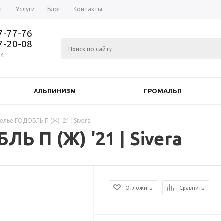
т
Услуги
Блог
Контакты
37-77-76
77-20-08
84
АЛЬПИНИЗМ
ПРОМАЛЬП
лье ГОДОБЛЬ П (Ж) '21 | Sivera
Ь П (Ж) '21 | Sivera
Отложить
Сравнить