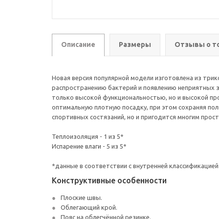
Описание
Размеры
Отзывы о т
Новая версия популярной модели изготовлена из трик
распространению бактерий и появлению неприятных з
только высокой функциональностью, но и высокой пр
оптимальную плотную посадку, при этом сохраняя пол
спортивных состязаний, но и пригодится многим про
Теплоизоляция - 1 из 5*
Испарение влаги - 5 из 5*
*данные в соответствии с внутренней классификацией
Конструктивные особенности
Плоские швы.
Облегающий крой.
Пояс на облегчённой резинке.