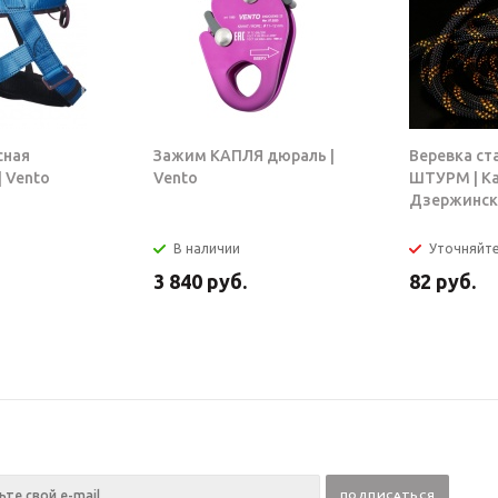
сная
Зажим КАПЛЯ дюраль |
Веревка ст
 Vento
Vento
ШТУРМ | К
Дзержинск
В наличии
Уточняйт
3 840
руб.
82
руб.