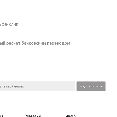
y
ьфа-клик
ый расчет банковским переводом
ия
Магазин
Инфо