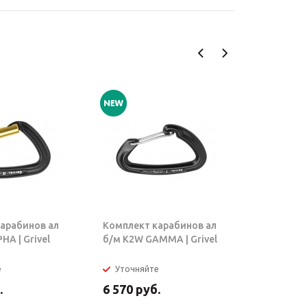
арабинов ал
Комплект карабинов ал
Комплект
HA | Grivel
б/м K2W GAMMA | Grivel
карабин
(K2W+K2W)
е
Уточняйте
Уточняй
.
6 570
руб.
9 900
ру