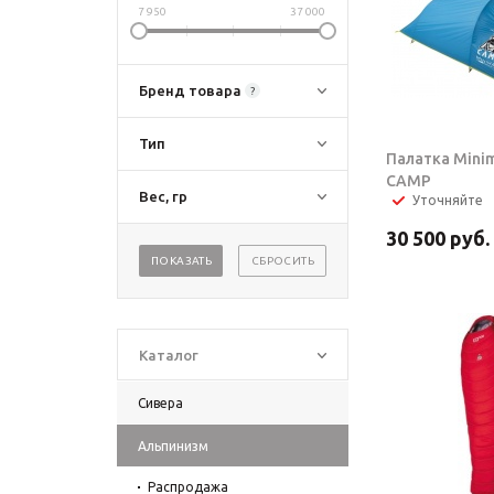
7 950
37 000
Бренд товара
?
Тип
Палатка Minima
CAMP
Вес, гр
Уточняйте
30 500
руб.
ПОКАЗАТЬ
СБРОСИТЬ
Каталог
Сивера
Альпинизм
Распродажа