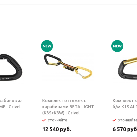
рабинов ал
Комплект оттяжек с
Комплект к
E | Grivel
карабинами BETA LIGHT
б/м K1S ALP
(K3S+K3W) | Grivel
Уточняйте
Уточняйт
12 540
руб.
6 570
руб