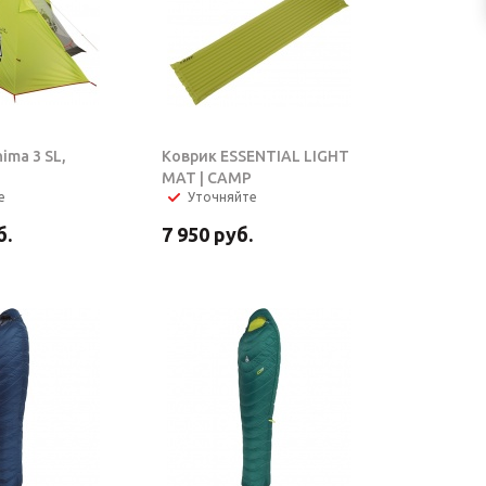
ima 3 SL,
Коврик ESSENTIAL LIGHT
MAT | CAMP
е
Уточняйте
б.
7 950
руб.