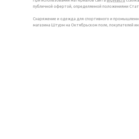
При использовании материалов сайта
BigWall.ru
ссылка
публичной офертой, определяемой положениями Стать
Снаряжение и одежда для спортивного и промышленно
магазина Штурм на Октябрьском поле, покупателей инт