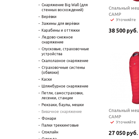
Снаряжение Big Wall (для
Спальный меш
стенных восхождений)
CAMP
Верёвки
Уточняйте
Зажимы для верёвки
38 500
руб.
Карабины и оттяжки
Ледово-снежное
снаряжение
Спусковые, страховочные
устройства
Скалолазное снаряжение
Страховочные системы
(обвязки)
Каски
Шлямбурное снаряжение
Петли, самостраховки,
лесенки, станции
Рюкзаки, баулы, мешки
Спальный меш
Бивачное снаряжение
CAMP
Фонари
Уточняйте
Палки треккинговые
27 050
руб.
Слэклайн
Одежда