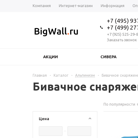
Компания
Интернет-магазин
Информация
Оп
+7 (495) 9
+7 (499) 2
+7 (925) 525-29-
Заказать звонок
АКЦИИ
СИВЕРА
Главная
-
Каталог
-
Альпинизм
-
Бивачное снаряжен
Бивачное снаряже
По популярности
Цена