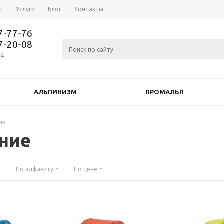
т
Услуги
Блог
Контакты
37-77-76
77-20-08
84
АЛЬПИНИЗМ
ПРОМАЛЬП
ие
ние
По алфавиту
По цене