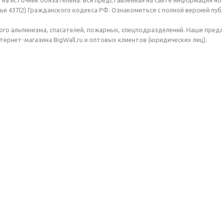
 на источник обязательна. Вся представленная на сайте информация н
и 437(2) Гражданского кодекса РФ. Ознакомиться с полной версией п
го альпинизма, спасателей, пожарных, спецподразделений. Наше пре
ернет-магазина BigWall.ru и оптовых клиентов (юридических лиц).