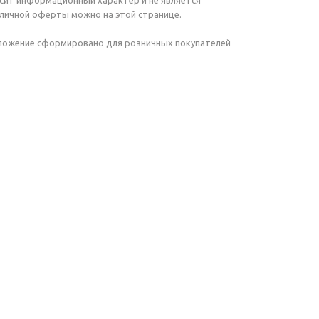
осит информационный характер и не является
убличной оферты можно на
этой
странице.
дложение сформировано для розничных покупателей