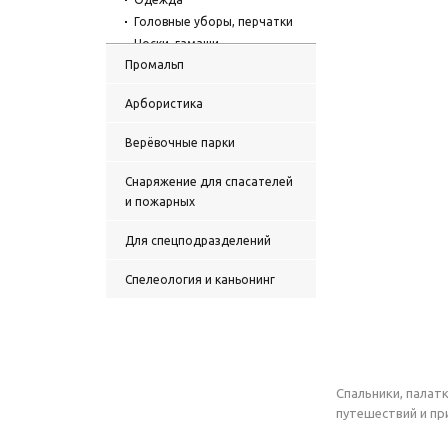
Головные уборы, перчатки
Носки, гамаши
Промальп
Блок и ролики
Термосы, кружки, посуда
Арбористика
Аксессуары
Промо и печатная
Верёвочные парки
продукция, подарочные
сертификаты
Снаряжение для спасателей
Архив
и пожарных
Для спецподразделений
Спелеология и каньонинг
Спальники, палатк
путешествий и пр