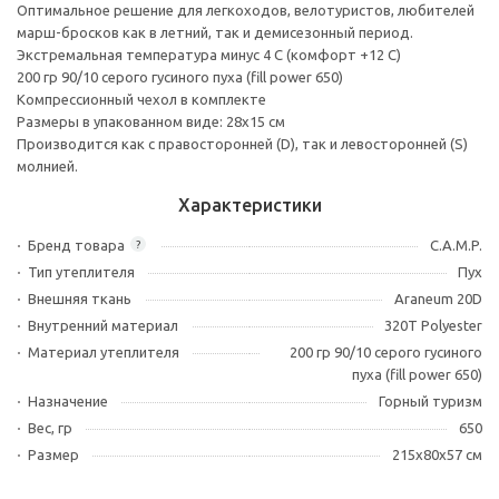
Оптимальное решение для легкоходов, велотуристов, любителей
марш-бросков как в летний, так и демисезонный период.
Экстремальная температура минус 4 С (комфорт +12 С)
200 гр 90/10 серого гусиного пуха (fill power 650)
Компрессионный чехол в комплекте
Размеры в упакованном виде: 28х15 см
Производится как с правосторонней (D), так и левосторонней (S)
молнией.
Характеристики
Бренд товара
C.A.M.P.
?
Тип утеплителя
Пух
Внешняя ткань
Araneum 20D
Внутренний материал
320T Polyester
Материал утеплителя
200 гр 90/10 серого гусиного
пуха (fill power 650)
Назначение
Горный туризм
Вес, гр
650
Размер
215x80x57 см