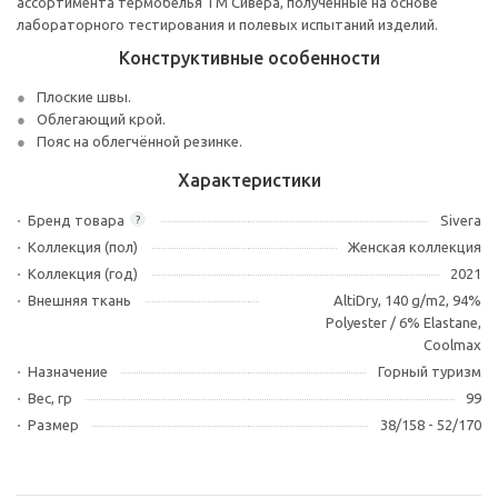
ассортимента термобелья ТМ Сивера, полученные на основе
лабораторного тестирования и полевых испытаний изделий.
Конструктивные особенности
Плоские швы.
Облегающий крой.
Пояс на облегчённой резинке.
Характеристики
Бренд товара
Sivera
?
Коллекция (пол)
Женская коллекция
Коллекция (год)
2021
Внешняя ткань
AltiDry, 140 g/m2, 94%
Polyester / 6% Elastane,
Coolmax
Назначение
Горный туризм
Вес, гр
99
Размер
38/158 - 52/170