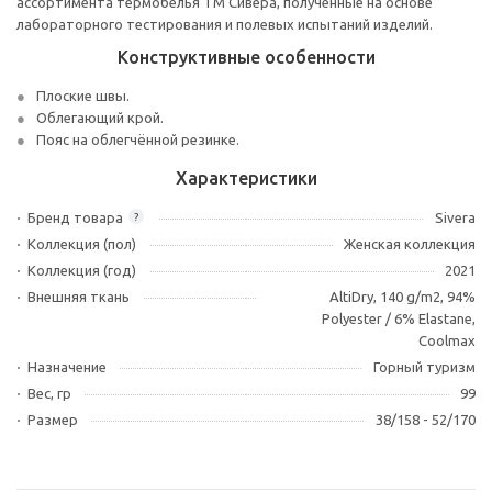
ассортимента термобелья ТМ Сивера, полученные на основе
лабораторного тестирования и полевых испытаний изделий.
Конструктивные особенности
Плоские швы.
Облегающий крой.
Пояс на облегчённой резинке.
Характеристики
Бренд товара
Sivera
?
Коллекция (пол)
Женская коллекция
Коллекция (год)
2021
Внешняя ткань
AltiDry, 140 g/m2, 94%
Polyester / 6% Elastane,
Coolmax
Назначение
Горный туризм
Вес, гр
99
Размер
38/158 - 52/170