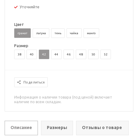
Уточняйте
Цвет
гранат
лагуна
тень
чайка
манго
Размер
38
40
42
44
46
48
50
52
Поделиться
Информация о наличии товара (под ценой) включает
наличие по всем складам.
Описание
Размеры
Отзывы о товаре