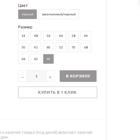
Цвет
черный
васильковый/черный
Размер
54
48
56
46
58
44
50
42
60
52
70
68
66
62
64
В КОРЗИНУ
КУПИТЬ В 1 КЛИК
о наличии товара (под ценой) включает наличие
адам.