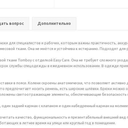
дать вопрос
Дополнительно
рюки для специалистов и рабочих, которым важны практичность, акку
месовой ткани. Она не мнётся и устойчива к истиранию. Подходят для 
ой ткани Tomboy с отделкой Easy Care. Она не требует сложного ухода,
 срок службы спецодежды в ежедневном использовании. В одежде при
ставки в поясе. Колени скроены анатомически, что позволяет активно 
 кто предпочитает носить ремень, есть широкие шлёвки. Брюки можно 
асположены светоотражающие элементы, обеспечивающие безопасность в
, один задний карман с клапаном и один набедренный карман на молнии
сочетать качество, функциональность и презентабельный внешний вид 
отающих в летнее время на улице или круглый год в помещении.