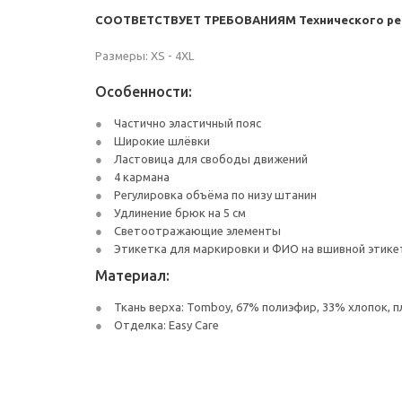
С
ООТВЕТСТВУЕТ ТРЕБОВАНИЯМ Технического регл
Размеры: XS - 4XL
Особенности:
Частично эластичный пояс
Широкие шлёвки
Ластовица для свободы движений
4 кармана
Регулировка объёма по низу штанин
Удлинение брюк на 5 см
Светоотражающие элементы
Этикетка для маркировки и ФИО на вшивной этике
Материал:
Ткань верха: Tomboy, 67% полиэфир, 33% хлопок, п
Отделка: Easy Care