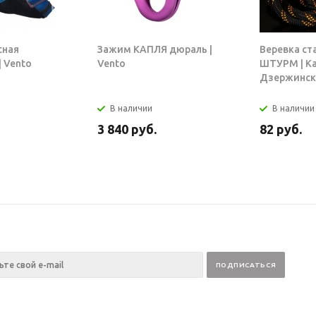
сная
Зажим КАПЛЯ дюраль |
Веревка ст
 Vento
Vento
ШТУРМ | К
Дзержинск
В наличии
В наличии
3 840
руб.
82
руб.