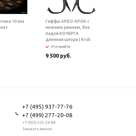
атика 10 мм
Гаффы АРБО-КРОК с
Блок-рол
анат
нижним ремнем, без
ТАРЗАН |
падов КОЧЕРГА
длинная шпора | Krok
Уточняйте
В налич
9 500
руб.
5 950
ру
+7 (495) 937-77-76
+7 (499) 277-20-08
+7 (925) 525-29-84
Заказать звонок