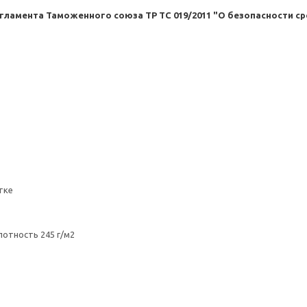
амента Таможенного союза ТР ТС 019/2011 "О безопасности ср
тке
лотность 245 г/м2