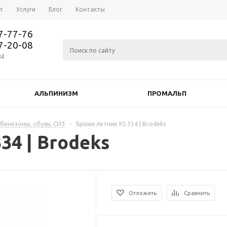
т
Услуги
Блог
Контакты
37-77-76
77-20-08
84
АЛЬПИНИЗМ
ПРОМАЛЬП
мбинезоны, обувь, СИЗ
-
Брюки летние KS 334 | Brodeks
34 | Brodeks
Отложить
Сравнить