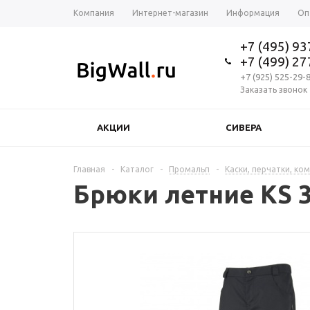
Компания
Интернет-магазин
Информация
Оп
+7 (495) 9
+7 (499) 2
+7 (925) 525-29-
Заказать звонок
АКЦИИ
СИВЕРА
Главная
-
Каталог
-
Промальп
-
Каски, перчатки, ко
Брюки летние KS 3