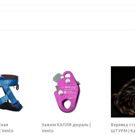
сная
Зажим КАПЛЯ дюраль |
Веревка ст
 Vento
Vento
ШТУРМ | К