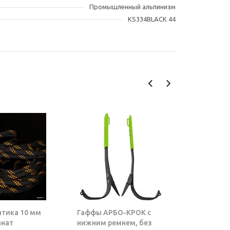
Промышленный альпинизм
KS334BLACK 44
атика 10 мм
Гаффы АРБО-КРОК с
Блок-рол
анат
нижним ремнем, без
ТАРЗАН |