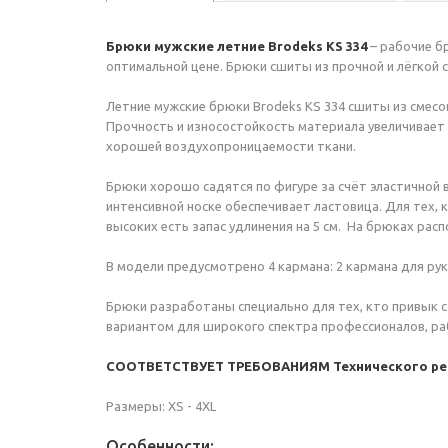
Брюки мужские летние Brodeks KS 334
– рабочие б
оптимальной цене. Брюки сшиты из прочной и лёгкой с
Летние мужские брюки Brodeks KS 334 сшиты из смесов
Прочность и износостойкость материала увеличивает
хорошей воздухопроницаемости ткани.
Брюки хорошо садятся по фигуре за счёт эластичной в
интенсивной носке обеспечивает ластовица. Для тех,
высоких есть запас удлинения на 5 см. На брюках р
В модели предусмотрено 4 кармана: 2 кармана для рук
Брюки разработаны специально для тех, кто привык 
вариантом для широкого спектра профессионалов, раб
С
ООТВЕТСТВУЕТ ТРЕБОВАНИЯМ Технического регл
Размеры: XS - 4XL
Особенности: