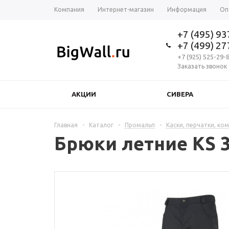
Компания
Интернет-магазин
Информация
Оп
+7 (495) 9
+7 (499) 2
+7 (925) 525-29-
Заказать звонок
АКЦИИ
СИВЕРА
Главная
-
Каталог
-
Промальп
-
Каски, перчатки, ко
Брюки летние KS 3