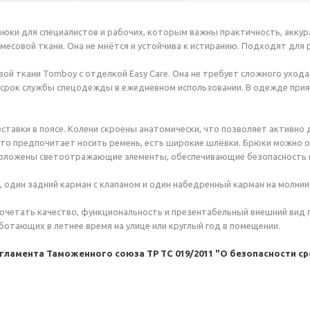
рюки для специалистов и рабочих, которым важны практичность, акку
месовой ткани. Она не мнётся и устойчива к истиранию. Подходят для 
ой ткани Tomboy с отделкой Easy Care. Она не требует сложного ухода,
 срок службы спецодежды в ежедневном использовании. В одежде при
ставки в поясе. Колени скроены анатомически, что позволяет активно 
 кто предпочитает носить ремень, есть широкие шлёвки. Брюки можно 
асположены светоотражающие элементы, обеспечивающие безопасность в
, один задний карман с клапаном и один набедренный карман на молнии
сочетать качество, функциональность и презентабельный внешний вид 
отающих в летнее время на улице или круглый год в помещении.
амента Таможенного союза ТР ТС 019/2011 "О безопасности ср