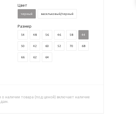
Цвет
черный
васильковый/черный
Размер
54
48
56
46
58
44
50
42
60
52
70
68
66
62
64
о наличии товара (под ценой) включает наличие
адам.