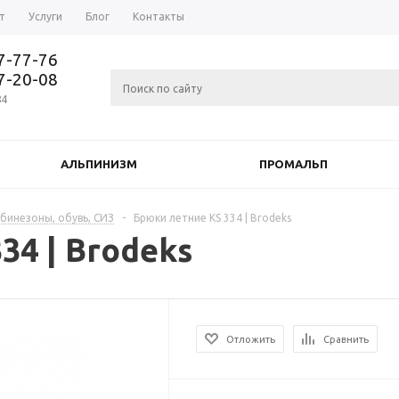
т
Услуги
Блог
Контакты
37-77-76
77-20-08
84
АЛЬПИНИЗМ
ПРОМАЛЬП
мбинезоны, обувь, СИЗ
-
Брюки летние KS 334 | Brodeks
34 | Brodeks
Отложить
Сравнить