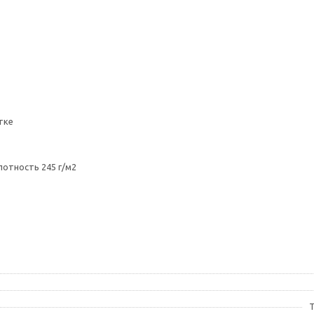
тке
лотность 245 г/м2
T