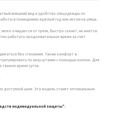
ратный внешний вид и удобство спецодежды по
работы в помещениях круглый год или летом на улице.
 легко очищается от грязи, быстро сохнет, не мнётся.
ятно работать продолжительное время за счёт
двигаться без стеснения. Также комфорт в
отрегулировать по низу штанин с помощью кнопок. Для
 тёмное время суток.
.
по доступной цене. Эта модель станет оптимальным
едств индивидуальной защиты".