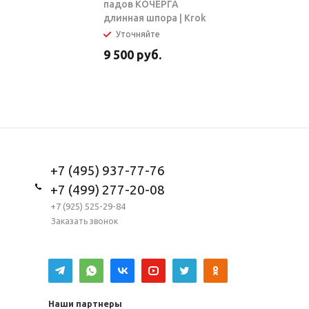
падов КОЧЕРГА
длинная шпора | Krok
Уточняйте
В налич
9 500
руб.
5 950
ру
+7 (495) 937-77-76
+7 (499) 277-20-08
+7 (925) 525-29-84
Заказать звонок
Наши партнеры