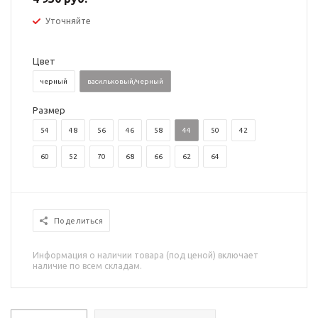
Уточняйте
Цвет
черный
васильковый/черный
Размер
54
48
56
46
58
44
50
42
60
52
70
68
66
62
64
Поделиться
Информация о наличии товара (под ценой) включает
наличие по всем складам.