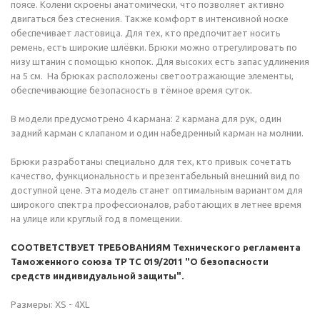
поясе. Колени скроены анатомически, что позволяет активно
двигаться без стеснения. Также комфорт в интенсивной носке
обеспечивает ластовица. Для тех, кто предпочитает носить
ремень, есть широкие шлёвки. Брюки можно отрегулировать по
низу штанин с помощью кнопок. Для высоких есть запас удлинения
на 5 см. На брюках расположены светоотражающие элементы,
обеспечивающие безопасность в тёмное время суток.
В модели предусмотрено 4 кармана: 2 кармана для рук, один
задний карман с клапаном и один набедренный карман на молнии.
Брюки разработаны специально для тех, кто привык сочетать
качество, функциональность и презентабельный внешний вид по
доступной цене. Эта модель станет оптимальным вариантом для
широкого спектра профессионалов, работающих в летнее время
на улице или круглый год в помещении.
С
ООТВЕТСТВУЕТ ТРЕБОВАНИЯМ Технического регламента
Таможенного союза ТР ТС 019/2011 "О безопасности
средств индивидуальной защиты".
Размеры: XS - 4XL