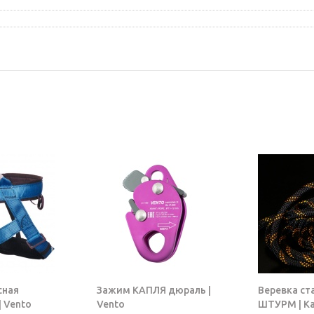
сная
Зажим КАПЛЯ дюраль |
Веревка ст
 Vento
Vento
ШТУРМ | К