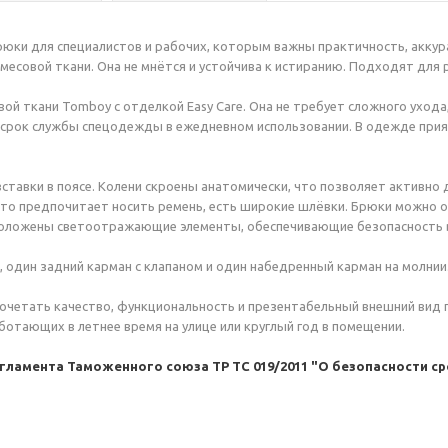
рюки для специалистов и рабочих, которым важны практичность, акку
месовой ткани. Она не мнётся и устойчива к истиранию. Подходят для 
ой ткани Tomboy с отделкой Easy Care. Она не требует сложного ухода,
 срок службы спецодежды в ежедневном использовании. В одежде при
ставки в поясе. Колени скроены анатомически, что позволяет активно 
 кто предпочитает носить ремень, есть широкие шлёвки. Брюки можно 
асположены светоотражающие элементы, обеспечивающие безопасность в
, один задний карман с клапаном и один набедренный карман на молнии
сочетать качество, функциональность и презентабельный внешний вид 
отающих в летнее время на улице или круглый год в помещении.
амента Таможенного союза ТР ТС 019/2011 "О безопасности ср