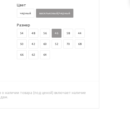
Цвет
черный
васильковый/черный
Размер
54
48
56
46
58
44
50
42
60
52
70
68
66
62
64
о наличии товара (под ценой) включает наличие
адам.