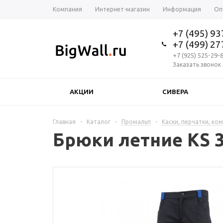
Компания
Интернет-магазин
Информация
Оп
+7 (495) 9
+7 (499) 2
+7 (925) 525-29-
Заказать звонок
АКЦИИ
СИВЕРА
Главная
-
Каталог
-
Промальп
-
Каски, перчатки, ко
Брюки летние KS 3