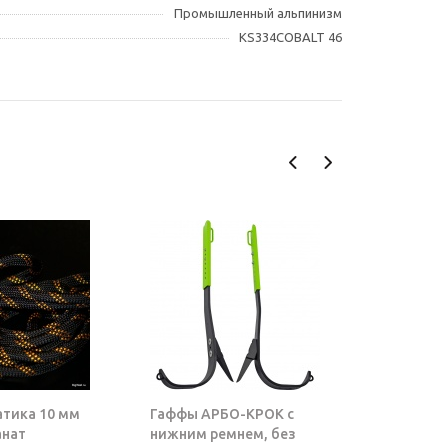
Промышленный альпинизм
KS334COBALT 46
атика 10 мм
Гаффы АРБО-КРОК с
Блок-рол
анат
нижним ремнем, без
ТАРЗАН |