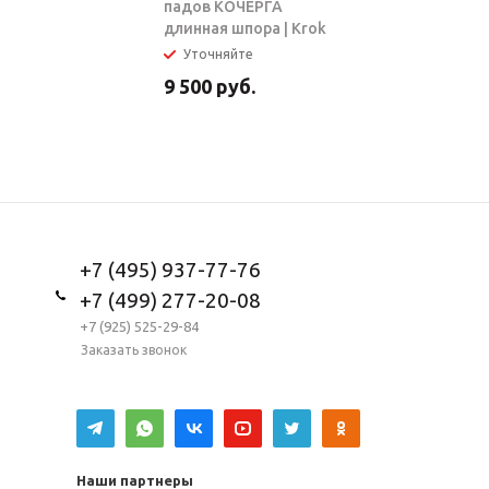
падов КОЧЕРГА
длинная шпора | Krok
Уточняйте
В налич
9 500
руб.
5 950
ру
+7 (495) 937-77-76
+7 (499) 277-20-08
+7 (925) 525-29-84
Заказать звонок
Наши партнеры