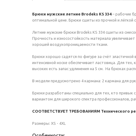
Брюки мужские летние Brodeks KS 334
– рабочие б
оптимальной цене. Брюки сшиты из прочной и лёгкой с
Летние мужские брюки Brodeks KS 334 сшиты из смесов
Прочность и износостойкость материала увеличивает
хорошей воздухопроницаемости ткани.
Брюки хорошо садятся по фигуре за счёт эластичной в
интенсивной носке обеспечивает ластовица. Для тех,
высоких есть запас удлинения на 5 см. На брюках р
В модели предусмотрено 4 кармана: 2 кармана для рук
Брюки разработаны специально для тех, кто привык 
вариантом для широкого спектра профессионалов, раб
С
ООТВЕТСТВУЕТ ТРЕБОВАНИЯМ Технического регл
Размеры: XS - 4XL
Особенности: