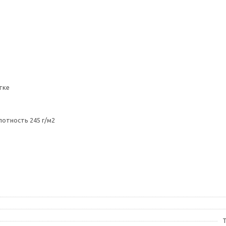
тке
лотность 245 г/м2
T