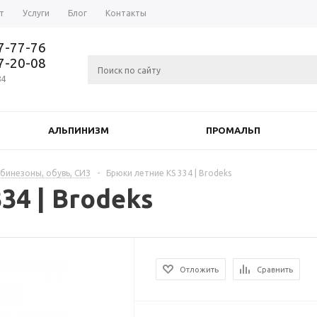
т
Услуги
Блог
Контакты
37-77-76
77-20-08
84
АЛЬПИНИЗМ
ПРОМАЛЬП
мбинезоны, обувь, СИЗ
-
Брюки летние KS 334 | Brodeks
34 | Brodeks
Отложить
Сравнить