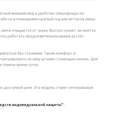
ратный внешний вид и удобство спецодежды по
работы в помещениях круглый год или летом на улице.
 легко очищается от грязи, быстро сохнет, не мнётся.
ятно работать продолжительное время за счёт
двигаться без стеснения. Также комфорт в
отрегулировать по низу штанин с помощью кнопок. Для
 тёмное время суток.
.
по доступной цене. Эта модель станет оптимальным
едств индивидуальной защиты".