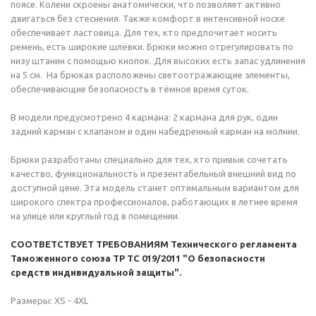
поясе. Колени скроены анатомически, что позволяет активно
двигаться без стеснения. Также комфорт в интенсивной носке
обеспечивает ластовица. Для тех, кто предпочитает носить
ремень, есть широкие шлёвки. Брюки можно отрегулировать по
низу штанин с помощью кнопок. Для высоких есть запас удлинения
на 5 см. На брюках расположены светоотражающие элементы,
обеспечивающие безопасность в тёмное время суток.
В модели предусмотрено 4 кармана: 2 кармана для рук, один
задний карман с клапаном и один набедренный карман на молнии.
Брюки разработаны специально для тех, кто привык сочетать
качество, функциональность и презентабельный внешний вид по
доступной цене. Эта модель станет оптимальным вариантом для
широкого спектра профессионалов, работающих в летнее время
на улице или круглый год в помещении.
С
ООТВЕТСТВУЕТ ТРЕБОВАНИЯМ Технического регламента
Таможенного союза ТР ТС 019/2011 "О безопасности
средств индивидуальной защиты".
Размеры: XS - 4XL