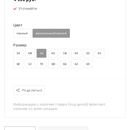
Уточняйте
Цвет
черный
васильковый/черный
Размер
54
48
56
46
58
44
50
42
60
52
70
68
66
62
64
Поделиться
Информация о наличии товара (под ценой) включает
наличие по всем складам.