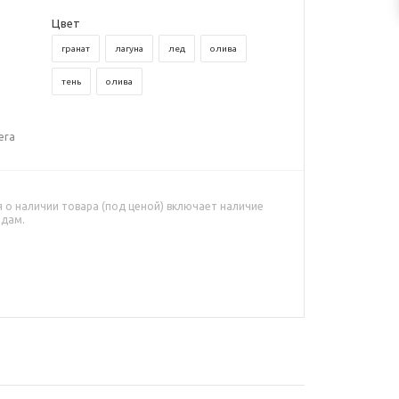
Цвет
гранат
лагуна
лед
олива
тень
олива
era
о наличии товара (под ценой) включает наличие
адам.