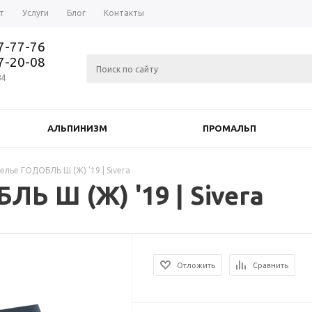
т
Услуги
Блог
Контакты
37-77-76
77-20-08
84
АЛЬПИНИЗМ
ПРОМАЛЬП
лье ГОДОБЛЬ Ш (Ж) '19 | Sivera
Ь Ш (Ж) '19 | Sivera
Отложить
Сравнить