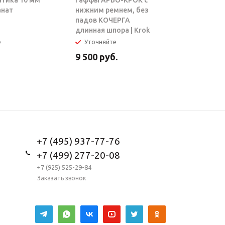
атика 10 мм
Гаффы АРБО-КРОК с
Блок-рол
анат
нижним ремнем, без
ТАРЗАН |
падов КОЧЕРГА
длинная шпора | Krok
е
Уточняйте
В налич
9 500
руб.
5 950
ру
+7 (495) 937-77-76
+7 (499) 277-20-08
+7 (925) 525-29-84
Заказать звонок