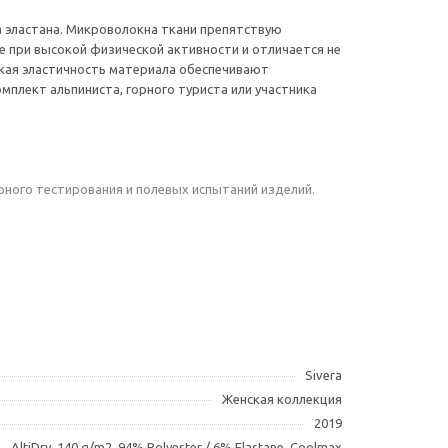
а эластана. Микроволокна ткани препятствую
 при высокой физической активности и отличается не
кая эластичность материала обеспечивают
мплект альпиниста, горного туриста или участника
рного тестирования и полевых испытаний изделий.
Sivera
Женская коллекция
2019
AltiDry, 140 g/m2, 94% Polyester / 6% Elastane, Coolmax