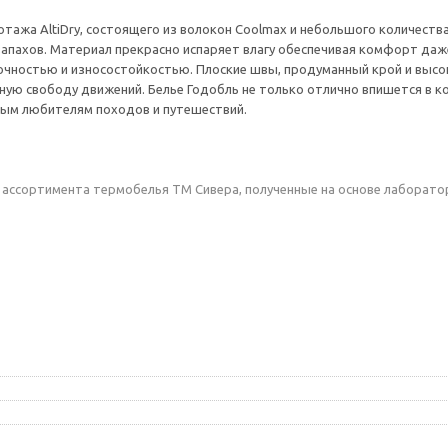
отажа AltiDry, состоящего из волокон Coolmax и небольшого количеств
апахов. Материал прекрасно испаряет влагу обеспечивая комфорт даже
очностью и износостойкостью. Плоские швы, продуманный крой и высо
ную свободу движений. Белье Годобль не только отлично впишется в ко
стым любителям походов и путешествий.
 ассортимента термобелья ТМ Сивера, полученные на основе лаборато