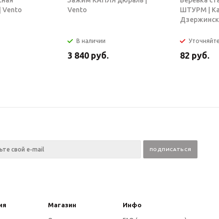
сная
Зажим КАПЛЯ дюраль |
Веревка ст
 Vento
Vento
ШТУРМ | К
Дзержинск
В наличии
Уточняйт
3 840
руб.
82
руб.
ия
Магазин
Инфо