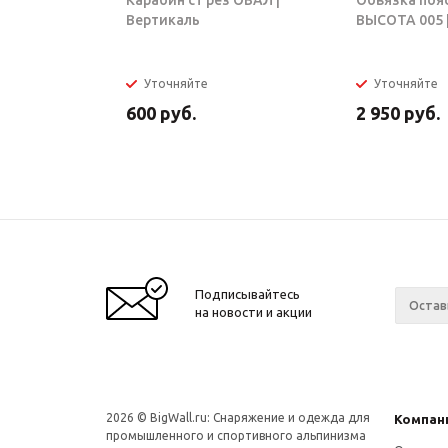
Карабин ст рез ОВАЛ |
Обвязка поя
Вертикаль
ВЫСОТА 005 |
Уточняйте
Уточняйте
600
руб.
2 950
руб.
Подписывайтесь
на новости и акции
2026 © BigWall.ru: Снаряжение и одежда для
Компан
промышленного и спортивного альпинизма