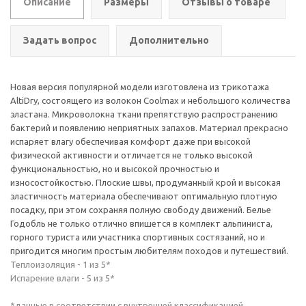
Описание
Размеры
Отзывы о товаре
Задать вопрос
Дополнительно
Новая версия популярной модели изготовлена из трикотажа
AltiDry, состоящего из волокон Coolmax и небольшого количества
эластана. Микроволокна ткани препятствую распространению
бактерий и появлению неприятных запахов. Материал прекрасно
испаряет влагу обеспечивая комфорт даже при высокой
физической активности и отличается не только высокой
функциональностью, но и высокой прочностью и
износостойкостью. Плоские швы, продуманный крой и высокая
эластичность материала обеспечивают оптимальную плотную
посадку, при этом сохраняя полную свободу движений. Белье
Годобль не только отлично впишется в комплект альпиниста,
горного туриста или участника спортивных состязаний, но и
пригодится многим простым любителям походов и путешествий.
Теплоизоляция - 1 из 5*
Испарение влаги - 5 из 5*
*данные в соответствии с внутренней классификацией