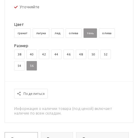
Уточняйте
Цвет
гранат
лагуна
лед
олива
тень
олива
Размер
38
40
42
44
46
48
50
52
54
56
Поделиться
Информация о наличии товара (под ценой) включает
наличие по всем складам.