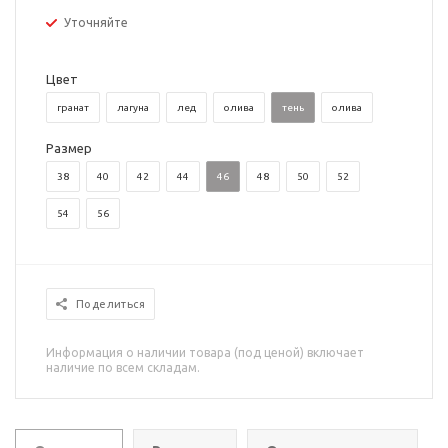
Уточняйте
Цвет
гранат
лагуна
лед
олива
тень
олива
Размер
38
40
42
44
46
48
50
52
54
56
Поделиться
Информация о наличии товара (под ценой) включает
наличие по всем складам.