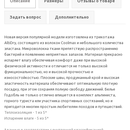
Описание
Размеры
Отзывы о товаре
Задать вопрос
Дополнительно
Новая версия популярной модели изготовлена из трикотажа
AltiDry, состоящего из волокон Coolmax и небольшого количества
эластана. Микроволокна ткани препятствую распространению
бактерий и появлению неприятных запахов. Материал прекрасно
испаряет влагу обеспечивая комфорт даже при высокой
физической активности и отличается не только высокой
функциональностью, но и высокой прочностью и
износостойкостью. Плоские швы, продуманный крой и высокая
эластичность материала обеспечивают оптимальную плотную
посадку, при этом сохраняя полную свободу движений. Белье
Годобль не только отлично впишется в комплект альпиниста,
горного туриста или участника спортивных состязаний, но и
пригодится многим простым любителям походов и путешествий.
Теплоизоляция - 1 из 5*
Испарение влаги - 5 из 5*
*данные в соответствии с внутренней классификацией