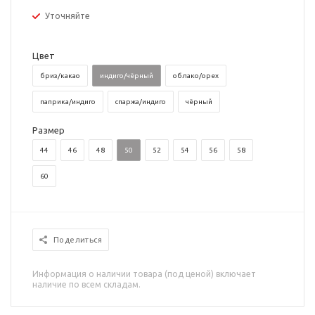
Уточняйте
Цвет
бриз/какао
индиго/чёрный
облако/орех
паприка/индиго
спаржа/индиго
чёрный
Размер
44
46
48
50
52
54
56
58
60
Поделиться
Информация о наличии товара (под ценой) включает
наличие по всем складам.