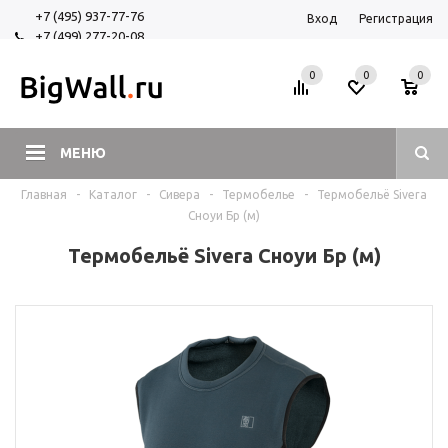
+7 (495) 937-77-76
Вход
Регистрация
+7 (499) 277-20-08
+7 (925) 525-29-84
0
0
0
МЕНЮ
Главная
-
Каталог
-
Сивера
-
Термобелье
-
Термобельё Sivera
Сноуи Бр (м)
Термобельё Sivera Сноуи Бр (м)