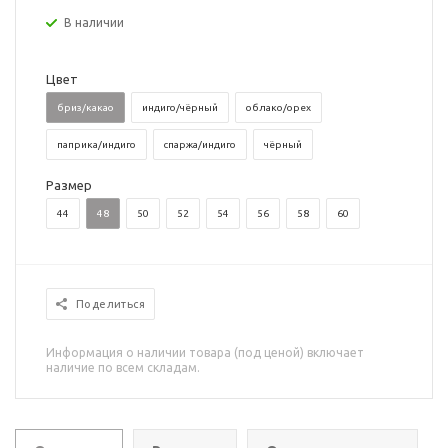
В наличии
Цвет
бриз/какао
индиго/чёрный
облако/орех
паприка/индиго
спаржа/индиго
чёрный
Размер
44
48
50
52
54
56
58
60
Поделиться
Информация о наличии товара (под ценой) включает
наличие по всем складам.