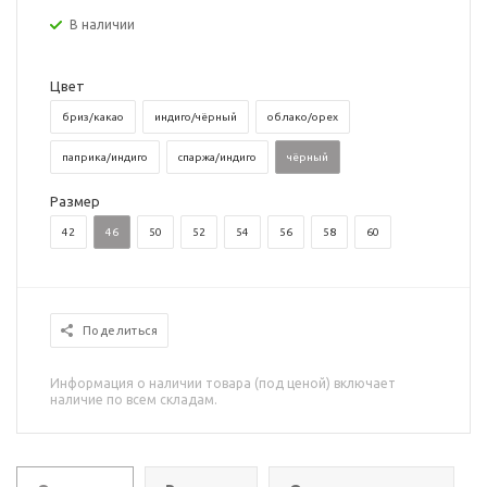
В наличии
Цвет
бриз/какао
индиго/чёрный
облако/орех
паприка/индиго
спаржа/индиго
чёрный
Размер
42
46
50
52
54
56
58
60
Поделиться
Информация о наличии товара (под ценой) включает
наличие по всем складам.