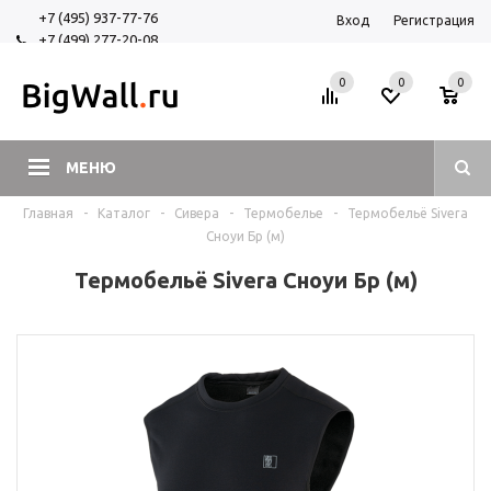
+7 (495) 937-77-76
Вход
Регистрация
+7 (499) 277-20-08
+7 (925) 525-29-84
0
0
0
МЕНЮ
Главная
-
Каталог
-
Сивера
-
Термобелье
-
Термобельё Sivera
Сноуи Бр (м)
Термобельё Sivera Сноуи Бр (м)