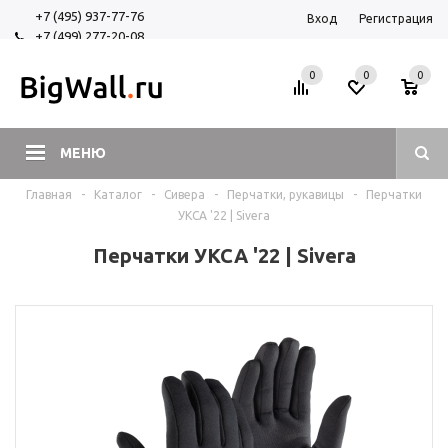
+7 (495) 937-77-76
Вход
Регистрация
+7 (499) 277-20-08
+7 (925) 525-29-84
0
0
0
МЕНЮ
Главная
-
Каталог
-
Сивера
-
Перчатки, рукавицы
-
Перчатки
УКСА '22 | Sivera
Перчатки УКСА '22 | Sivera