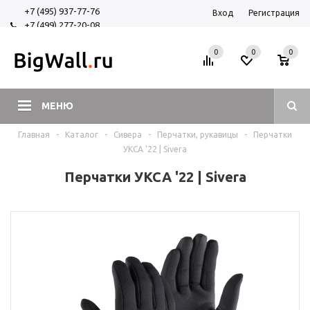
+7 (495) 937-77-76
Вход
Регистрация
+7 (499) 277-20-08
+7 (925) 525-29-84
0
0
0
МЕНЮ
Главная
-
Каталог
-
Сивера
-
Перчатки, рукавицы
-
Перчатки
УКСА '22 | Sivera
Перчатки УКСА '22 | Sivera