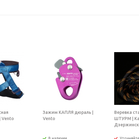
сная
Зажим КАПЛЯ дюраль |
Веревка ст
 Vento
Vento
ШТУРМ | К
Дзержинск
В наличии
Уточняйт