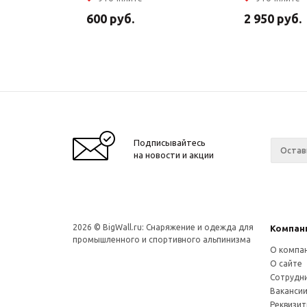
600
руб.
2 950
руб.
Подписывайтесь
на новости и акции
2026 © BigWall.ru: Снаряжение и одежда для
Компан
промышленного и спортивного альпинизма
О компа
О сайте
Сотрудн
Ваканси
Реквизи