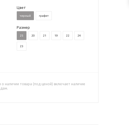
Цвет
черный
графит
Размер
25
20
21
19
22
24
23
о наличии товара (под ценой) включает наличие
адам.