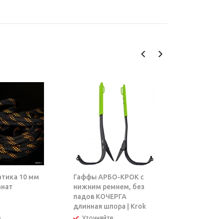
атика 10 мм
Гаффы АРБО-КРОК с
Блок-рол
анат
нижним ремнем, без
ТАРЗАН |
падов КОЧЕРГА
длинная шпора | Krok
е
Уточняйте
В налич