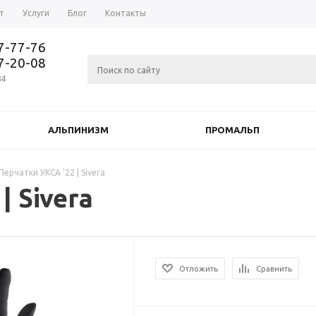
т
Услуги
Блог
Контакты
37-77-76
77-20-08
84
АЛЬПИНИЗМ
ПРОМАЛЬП
Перчатки УКСА '22 | Sivera
| Sivera
Отложить
Сравнить