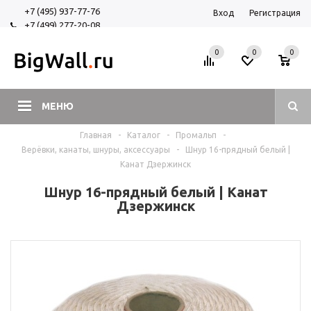
+7 (495) 937-77-76
Вход
Регистрация
+7 (499) 277-20-08
+7 (925) 525-29-84
0
0
0
МЕНЮ
Главная
-
Каталог
-
Промальп
-
Верёвки, канаты, шнуры, аксессуары
-
Шнур 16-прядный белый |
Канат Дзержинск
Шнур 16-прядный белый | Канат
Дзержинск