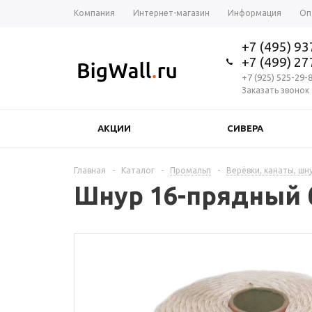
Компания
Интернет-магазин
Информация
Оп
+7 (495) 9
+7 (499) 2
+7 (925) 525-29-
Заказать звонок
АКЦИИ
СИВЕРА
Главная
-
Каталог
-
Промальп
-
Верёвки, канаты, шн
Шнур 16-прядный 