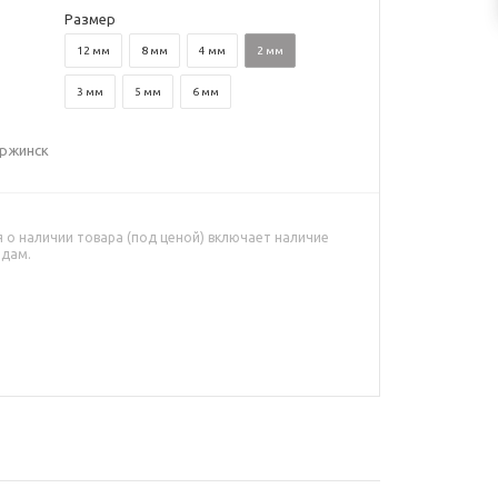
Размер
12 мм
8 мм
4 мм
2 мм
3 мм
5 мм
6 мм
ержинск
о наличии товара (под ценой) включает наличие
адам.