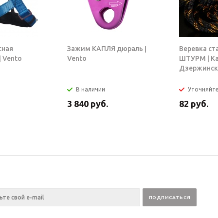
сная
Зажим КАПЛЯ дюраль |
Веревка ст
 Vento
Vento
ШТУРМ | К
Дзержинск
В наличии
Уточняйт
3 840
руб.
82
руб.