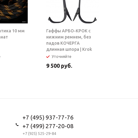
атика 10 мм
Гаффы АРБО-КРОК с
Блок-рол
анат
нижним ремнем, без
ТАРЗАН |
падов КОЧЕРГА
длинная шпора | Krok
е
Уточняйте
В налич
9 500
руб.
5 950
ру
+7 (495) 937-77-76
+7 (499) 277-20-08
+7 (925) 525-29-84