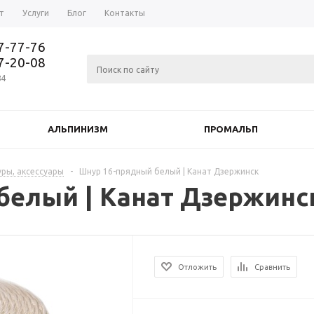
т
Услуги
Блог
Контакты
37-77-76
77-20-08
84
АЛЬПИНИЗМ
ПРОМАЛЬП
уры, аксессуары
-
Шнур 16-прядный белый | Канат Дзержинск
белый | Канат Дзержинс
Отложить
Сравнить