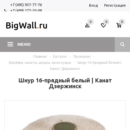
+7 (495) 937-77-76
Вход
Регистрация
+7 (499) 277-20-08
+7 (925) 525-29-84
0
0
0
МЕНЮ
Главная
-
Каталог
-
Промальп
-
Верёвки, канаты, шнуры, аксессуары
-
Шнур 16-прядный белый |
Канат Дзержинск
Шнур 16-прядный белый | Канат
Дзержинск