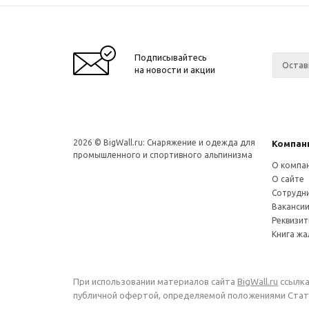
Подписывайтесь
на новости и акции
2026 © BigWall.ru: Снаряжение и одежда для
Компан
промышленного и спортивного альпинизма
О компа
О сайте
Сотрудн
Ваканси
Реквизи
Книга ж
При использовании материалов сайта
BigWall.ru
ссылка
публичной офертой, определяемой положениями Стать