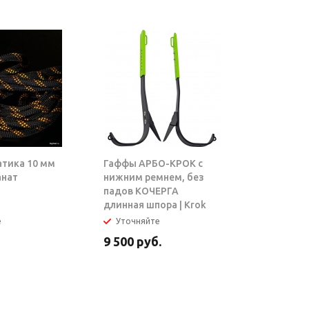
атика 10 мм
Гаффы АРБО-КРОК с
Блок-рол
анат
нижним ремнем, без
ТАРЗАН |
падов КОЧЕРГА
длинная шпора | Krok
е
Уточняйте
В налич
9 500
руб.
5 950
ру