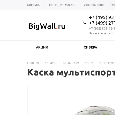
Компания
Интернет-магазин
Информация
Оп
+7 (495) 9
+7 (499) 2
+7 (925) 525-29-
Заказать звонок
АКЦИИ
СИВЕРА
Главная
-
Каталог
-
Альпинизм
-
Каски
-
Каска мул
Каска мультиспор