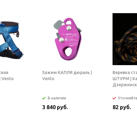
сная
Зажим КАПЛЯ дюраль |
Веревка ст
 Vento
Vento
ШТУРМ | К
Дзержинск
В наличии
Уточняйт
3 840
руб.
82
руб.