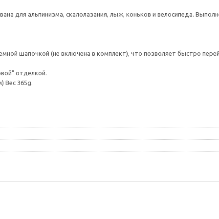
а для альпинизма, скалолазания, лыж, коньков и велосипеда. Выполнена
ной шапочкой (не включена в комплект), что позволяет быстро перейт
овой" отделкой.
м) Вес 365g.