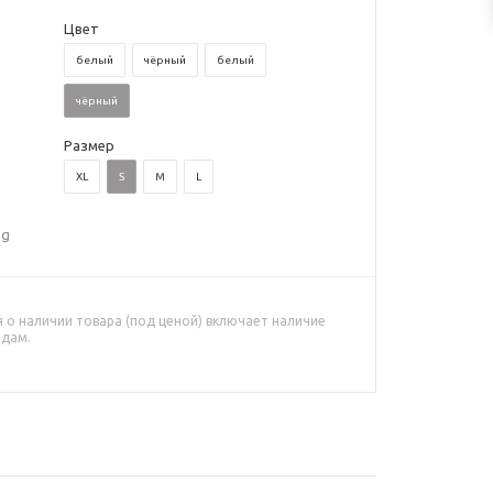
Цвет
белый
чёрный
белый
чёрный
Размер
XL
S
M
L
ng
о наличии товара (под ценой) включает наличие
адам.