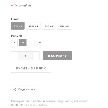
Уточняйте
Цвет
белый
чёрный
белый
чёрный
Размер
S
M
L
XL
В КОРЗИНУ
КУПИТЬ В 1 КЛИК
Поделиться
Информация о наличии товара (под ценой) включает
наличие по всем складам.