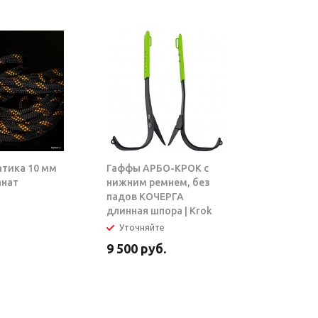
атика 10 мм
Гаффы АРБО-КРОК с
Блок-рол
анат
нижним ремнем, без
ТАРЗАН |
падов КОЧЕРГА
длинная шпора | Krok
Уточняйте
В налич
9 500
руб.
5 950
ру