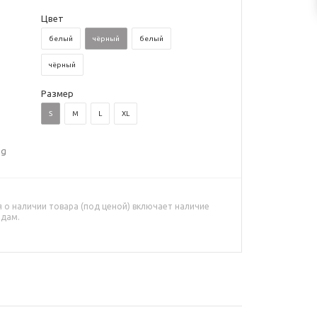
Цвет
белый
чёрный
белый
чёрный
Размер
S
M
L
XL
ng
о наличии товара (под ценой) включает наличие
адам.