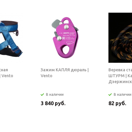
сная
Зажим КАПЛЯ дюраль |
Веревка ст
 Vento
Vento
ШТУРМ | К
Дзержинск
В наличии
В наличии
3 840
руб.
82
руб.