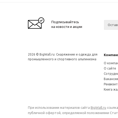
Подписывайтесь
на новости и акции
2026 © BigWall.ru: Снаряжение и одежда для
Компан
промышленного и спортивного альпинизма
О компа
О сайте
Сотрудн
Ваканси
Реквизи
Книга ж
При использовании материалов сайта
BigWall.ru
ссылка
публичной офертой, определяемой положениями Стать