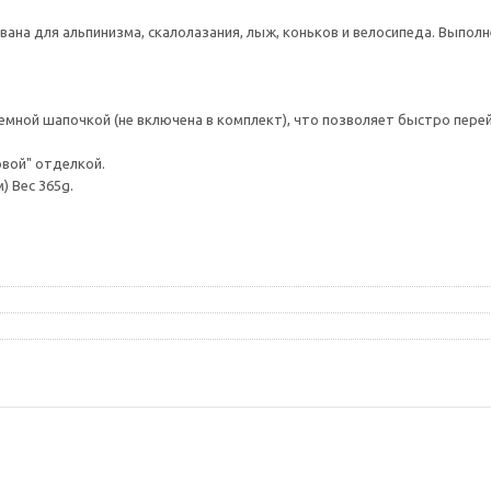
а для альпинизма, скалолазания, лыж, коньков и велосипеда. Выполнена
ной шапочкой (не включена в комплект), что позволяет быстро перейт
овой" отделкой.
м) Вес 365g.