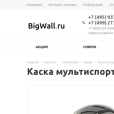
Компания
Интернет-магазин
Информация
Оп
+7 (495) 9
+7 (499) 2
+7 (925) 525-29-
Заказать звонок
АКЦИИ
СИВЕРА
Главная
-
Каталог
-
Альпинизм
-
Каски
-
Каска мул
Каска мультиспор