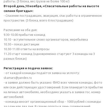
работы. (3 блока, вес грузов не более 100 кг)
Второй день,10 ноября, «Спасательные работы на высоте
силами бригады»:
- Спасение пострадавших, эвакуация, спас работы в ограниченном
пространстве. (3 блока, всего 6 пострадавших)
Расписание на оба дня:
9.30-10.00 прибытие команд
10.10 - вступительное слово организаторов, жеребьёвка
10.30 – показ дистанции
10.30-11.00 ответы на вопросы
11.20 старт команд (одновременно стартуют 3 команды на 3
разных блоках)
Регистрация и подача заявок:
- от каждой команды подаётся заявка на эл.почту:
skamars@yandex.ru
- в заявке должно быть указано: ФИО всех членов команды, фото
или скан действующих удостоверений. Если планируется прибытие
на личных автомобилях, необходимо указать в заявке гос. номер
автомобилей
- команда вносит организационный сбор - 1000 рублей с команды
за один или два дня. В случае оплаты в день соревнований