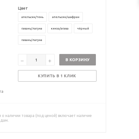
Цвет
апельсин/тень
апельсин/шафран
гавань/лагуна
кинза/агава
чёрный
гавань/лагуна
В КОРЗИНУ
КУПИТЬ В 1 КЛИК
ra
о наличии товара (под ценой) включает наличие
адам.