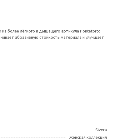
и из более лёгкого и дышащего артикула Pontetorto
личивает абразивную стойкость материала и улучшает
Sivera
Женская коллекция