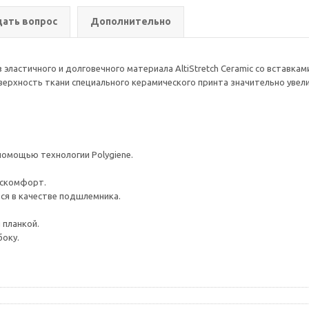
дать вопрос
Дополнительно
эластичного и долговечного материала AltiStretch Ceramic со вставкам
поверхность ткани специального керамического принта значительно уве
помощью технологии Polygiene.
искомфорт.
я в качестве подшлемника.
 планкой.
боку.