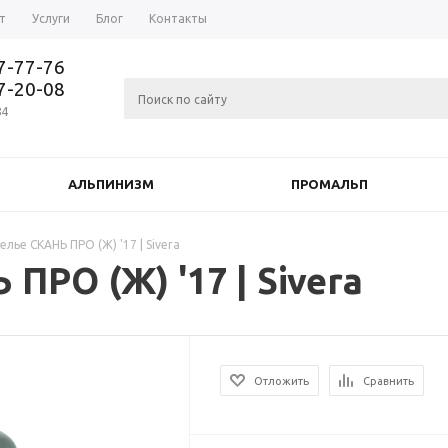
т
Услуги
Блог
Контакты
37-77-76
77-20-08
84
АЛЬПИНИЗМ
ПРОМАЛЬП
лье СКАНЬ ПРО (Ж) '17 | Sivera
ПРО (Ж) '17 | Sivera
Отложить
Сравнить