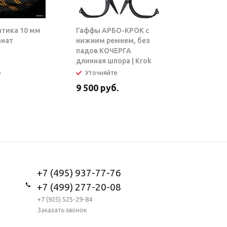
атика 10 мм
Гаффы АРБО-КРОК с
Блок-рол
анат
нижним ремнем, без
ТАРЗАН |
падов КОЧЕРГА
длинная шпора | Krok
е
Уточняйте
В налич
9 500
руб.
5 950
ру
+7 (495) 937-77-76
+7 (499) 277-20-08
+7 (925) 525-29-84
Заказать звонок