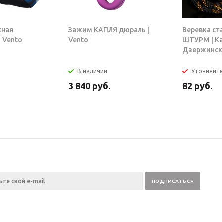
сная
Зажим КАПЛЯ дюраль |
Веревка ст
 Vento
Vento
ШТУРМ | К
Дзержинск
В наличии
Уточняйт
3 840
руб.
82
руб.