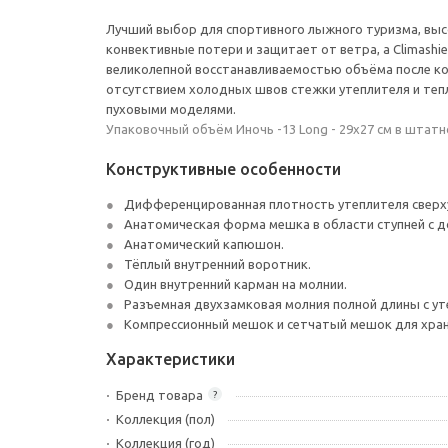
Лучший выбор для спортивного лыжного туризма, высо
конвективные потери и защитает от ветра, а Climash
великолепной восстанавливаемостью объёма после ком
отсутствием холодных швов стежки утеплителя и те
пуховыми моделями.
Упаковочный объём Иночь -13 Long - 29x27 см в штат
Конструктивные особенности
Дифференцированная плотность утеплителя сверху 
Анатомическая форма мешка в области ступней с 
Анатомический капюшон.
Тёплый внутренний воротник.
Один внутренний карман на молнии.
Разъемная двухзамковая молния полной длины с ут
Компрессионный мешок и сетчатый мешок для хран
Характеристики
Бренд товара
?
Коллекция (пол)
Коллекция (год)