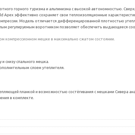
тного горного туризма и альпинизма с высокой автономностью. Сверхлё
ield Apex эффективно сохраняет свои теплоизоляционные характеристи
прессии. Модель отличается дифференцированной плотностью утеплите
плым регулируемым воротником позволяет обеспечить выдающееся соо
ном компрессионном мешке в максимально сжатом состоянии.
и снизу спального мешка.
дополнительным слоем утеплителя.
епляющей планкой и возможностью состёгивания с мешками Сивера ана
ения в комплекте.