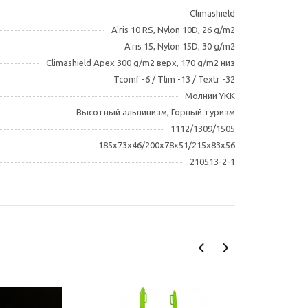
Climashield
A'ris 10 RS, Nylon 10D, 26 g/m2
A'ris 15, Nylon 15D, 30 g/m2
Climashield Apex 300 g/m2 верх, 170 g/m2 низ
Tcomf -6 / Tlim -13 / Textr -32
Молнии YKK
Высотный альпинизм, Горный туризм
1112/1309/1505
185х73х46/200х78х51/215х83х56
210513-2-1