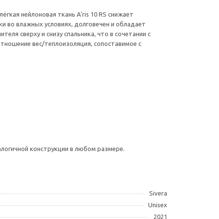
гкая нейлоновая ткань A'ris 10 RS снижает
ки во влажных условиях, долговечен и обладает
ля сверху и снизу спальника, что в сочетании с
тношение вес/теплоизоляция, сопоставимое с
логичной конструкции в любом размере.
Sivera
Unisex
2021