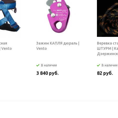
сная
Зажим КАПЛЯ дюраль |
Веревка ст
 Vento
Vento
ШТУРМ | К
Дзержинск
В наличии
В наличии
3 840
руб.
82
руб.