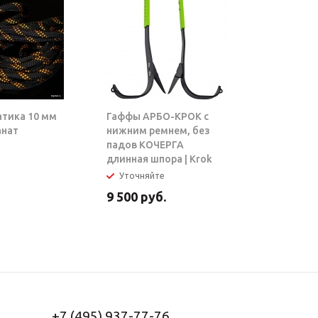
атика 10 мм
Гаффы АРБО-КРОК с
Блок-рол
анат
нижним ремнем, без
ТАРЗАН |
падов КОЧЕРГА
длинная шпора | Krok
Уточняйте
В налич
9 500
руб.
5 950
ру
+7 (495) 937-77-76