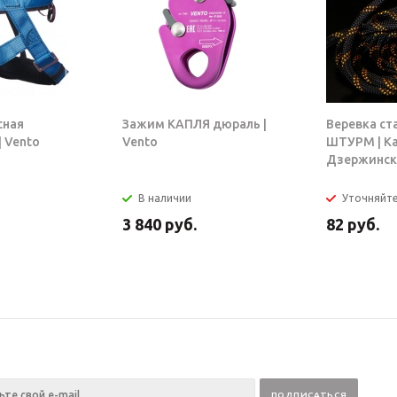
сная
Зажим КАПЛЯ дюраль |
Веревка ст
 Vento
Vento
ШТУРМ | К
Дзержинск
В наличии
Уточняйт
3 840
руб.
82
руб.