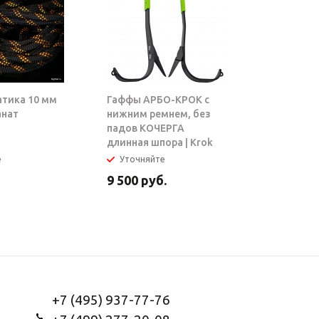
атика 10 мм
Гаффы АРБО-КРОК с
Блок-рол
анат
нижним ремнем, без
ТАРЗАН |
падов КОЧЕРГА
длинная шпора | Krok
е
Уточняйте
В налич
9 500
руб.
5 950
ру
+7 (495) 937-77-76