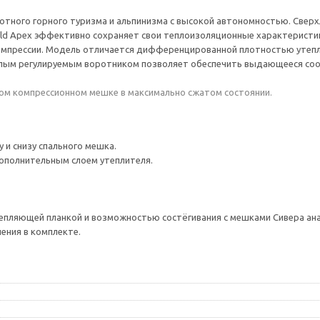
тного горного туризма и альпинизма с высокой автономностью. Сверхлё
ield Apex эффективно сохраняет свои теплоизоляционные характеристи
прессии. Модель отличается дифференцированной плотностью утеплите
плым регулируемым воротником позволяет обеспечить выдающееся соо
ном компрессионном мешке в максимально сжатом состоянии.
и снизу спального мешка.
дополнительным слоем утеплителя.
епляющей планкой и возможностью состёгивания с мешками Сивера ана
ения в комплекте.