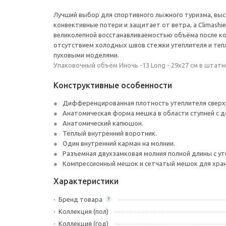
Лучший выбор для спортивного лыжного туризма, высо
конвективные потери и защитает от ветра, а Climash
великолепной восстанавливаемостью объёма после ком
отсутствием холодных швов стежки утеплителя и те
пуховыми моделями.
Упаковочный объём Иночь -13 Long - 29x27 см в штат
Конструктивные особенности
Дифференцированная плотность утеплителя сверху 
Анатомическая форма мешка в области ступней с 
Анатомический капюшон.
Тёплый внутренний воротник.
Один внутренний карман на молнии.
Разъемная двухзамковая молния полной длины с ут
Компрессионный мешок и сетчатый мешок для хран
Характеристики
Бренд товара
?
Коллекция (пол)
Коллекция (год)