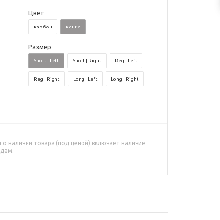
Цвет
карбон
кения
Размер
Short | Left
Short | Right
Reg | Left
Reg | Right
Long | Left
Long | Right
о наличии товара (под ценой) включает наличие
адам.