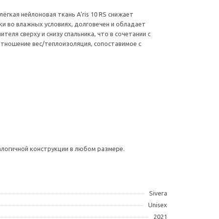
гкая нейлоновая ткань A'ris 10 RS снижает
ки во влажных условиях, долговечен и обладает
ля сверху и снизу спальника, что в сочетании с
тношение вес/теплоизоляция, сопоставимое с
логичной конструкции в любом размере.
Sivera
Unisex
2021