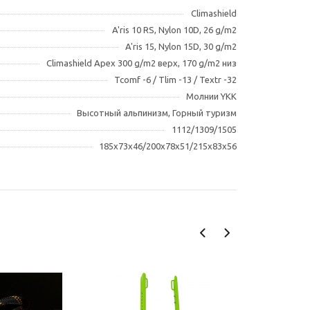
Climashield
A'ris 10 RS, Nylon 10D, 26 g/m2
A'ris 15, Nylon 15D, 30 g/m2
Climashield Apex 300 g/m2 верх, 170 g/m2 низ
Tcomf -6 / Tlim -13 / Textr -32
Молнии YKK
Высотный альпинизм, Горный туризм
1112/1309/1505
185х73х46/200х78х51/215х83х56