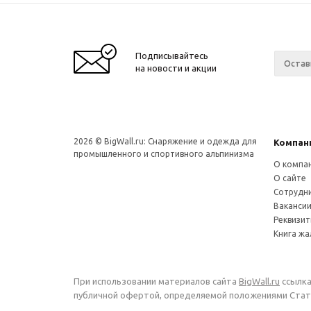
Подписывайтесь
на новости и акции
2026 © BigWall.ru: Снаряжение и одежда для
Компан
промышленного и спортивного альпинизма
О компа
О сайте
Сотрудн
Ваканси
Реквизи
Книга ж
При использовании материалов сайта
BigWall.ru
ссылка
публичной офертой, определяемой положениями Стать