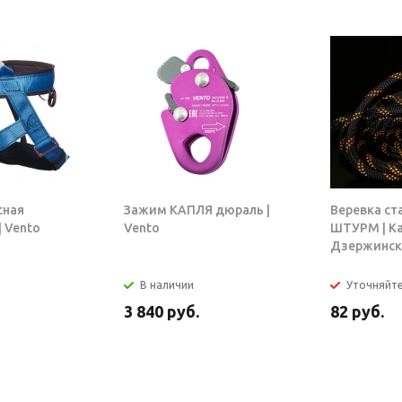
сная
Зажим КАПЛЯ дюраль |
Веревка ст
 Vento
Vento
ШТУРМ | К
Дзержинск
В наличии
Уточняйт
3 840
руб.
82
руб.