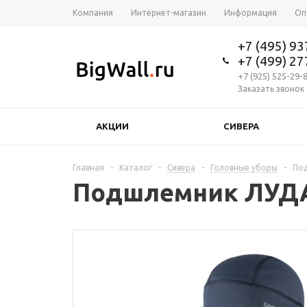
Компания
Интернет-магазин
Информация
Оп
+7 (495) 9
+7 (499) 2
+7 (925) 525-29-
Заказать звонок
АКЦИИ
СИВЕРА
Главная
-
Каталог
-
Сивера
-
Головные уборы
-
Под
Подшлемник ЛУДА 