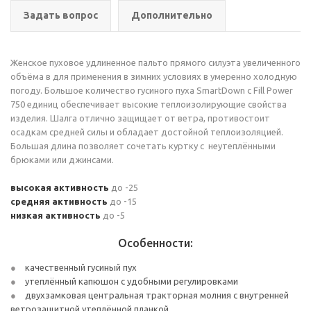
Задать вопрос
Дополнительно
Женское пуховое удлиненное пальто прямого силуэта увеличенного
объёма в для применения в зимних условиях в умеренно холодную
погоду. Большое количество гусиного пуха SmartDown с Fill Power
750 единиц обеспечивает высокие теплоизолирующие свойства
изделия. Шалга отлично защищает от ветра, противостоит
осадкам средней силы и обладает достойной теплоизоляцией.
Большая длина позволяет сочетать куртку с неутеплёнными
брюками или джинсами.
высокая активность
до -25
средняя активность
до -15
низкая активность
до -5
Особенности:
качественный гусиный пух
утеплённый капюшон с удобными регулировками
двухзамковая центральная тракторная молния с внутренней
ветрозащитной утеплённой планкой