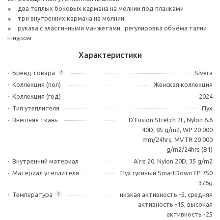
два теплых боковых кармана на молнии под планками
три внутренних кармана на молнии
рукава с эластичными манжетами регулировка объёма талии
шнуром
Характеристики
Бренд товара
Sivera
?
Коллекция (пол)
Женская коллекция
Коллекция (год)
2024
Тип утеплителя
Пух
Внешняя ткань
D'Fusion Stretch 2L, Nylon 6.6
40D, 85 g/m2, WP 20 000
mm/24hrs, MVTR 20 000
g/m2/24hrs (B1)
Внутренний материал
A'ris 20, Nylon 20D, 35 g/m2
Материал утеплителя
Пух гусиный SmartDown FP 750
376g
Температура
низкая активность -5, средняя
?
активность -15, высокая
активность -25