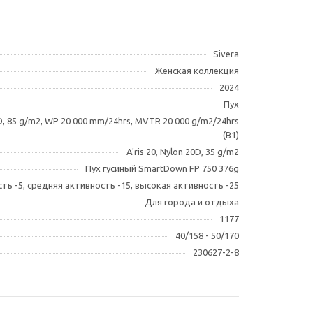
Sivera
Женская коллекция
2024
Пух
40D, 85 g/m2, WP 20 000 mm/24hrs, MVTR 20 000 g/m2/24hrs
(B1)
A'ris 20, Nylon 20D, 35 g/m2
Пух гусиный SmartDown FP 750 376g
ть -5, средняя активность -15, высокая активность -25
Для города и отдыха
1177
40/158 - 50/170
230627-2-8