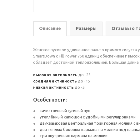
Описание
Размеры
Отзывы о т
Женское пуховое удлиненное пальто прямого силуэта у
SmartDown с Fill Power 750 единиц обеспечивает выс
обладает достойной теплоизоляцией. Большая длина 
высокая активность
до -25
средняя активность
до -15
низкая активность
до -5
Особенности:
качественный гусиный пух
утеплённый капюшон с удобными регулировками
двухзамковая центральная тракторная молния с в
два теплых боковых кармана на молнии под планк
три внутренних кармана на молнии