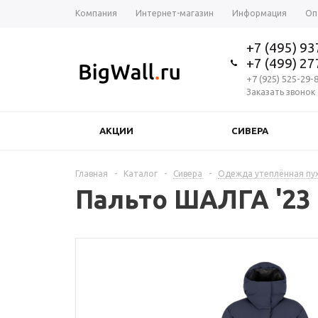
Компания
Интернет-магазин
Информация
Оп
+7 (495) 9
+7 (499) 2
+7 (925) 525-29-
Заказать звонок
АКЦИИ
СИВЕРА
Главная
-
Каталог
-
Сивера
-
Одежда утеплённая пу
Пальто ШАЛГА '23 |