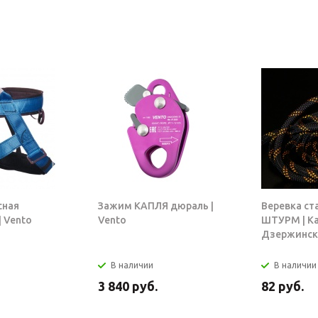
сная
Зажим КАПЛЯ дюраль |
Веревка ст
 Vento
Vento
ШТУРМ | К
Дзержинск
В наличии
В наличии
3 840
руб.
82
руб.