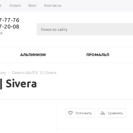
т
Услуги
Блог
Контакты
37-77-76
77-20-08
84
АЛЬПИНИЗМ
ПРОМАЛЬП
хом
-
Пальто ШАЛГА '23 | Sivera
 Sivera
Отложить
Сравнить