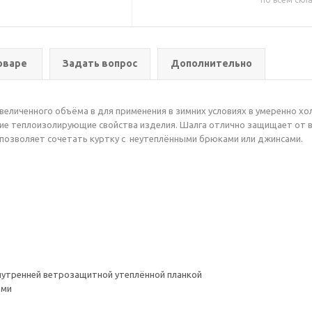
оваре
Задать вопрос
Дополнительно
величенного объёма в для применения в зимних условиях в умеренно хо
окие теплоизолирующие свойства изделия. Шалга отлично защищает от 
позволяет сочетать куртку с неутеплёнными брюками или джинсами.
нутренней ветрозащитной утеплённой планкой
ами