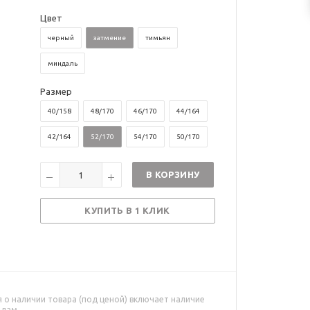
Цвет
черный
затмение
тимьян
миндаль
Размер
40/158
48/170
46/170
44/164
42/164
52/170
54/170
50/170
В КОРЗИНУ
КУПИТЬ В 1 КЛИК
о наличии товара (под ценой) включает наличие
адам.