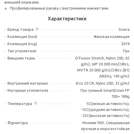
внешней планками.
Профилированные рукава с внутренними манжетами.
Характеристики
Бренд товара
Sivera
?
Коллекция (пол)
Женская коллекция
Коллекция (год)
2019
Тип утеплителя
Пух
Внешняя ткань
D'Fusion Stretch, Nylon 20D, 62
g/m2, WP 20 000 mm/24hrs,
MVTR 20 000 g/m2/24hrs (B1)
AltiDry, 140 g/m2
Внутренний материал
A'ris 20 CR, Nylon 20D, 33 g/m2
Материал утеплителя
Пух гусиный SmartDown FP
700+ 189g
Температура
-5C(низкая активность),
?
-15C(средняя активность),
-25C(высокая активность)
Фурнитура
Молнии YKK. Специальная
прочная и морозостойкая