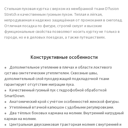
Cтильная пуховая куртка с верхом из мембранной ткани D’fusion
Stretch и качественным гусиным пухом. Теплая и лёгкая,
непродуваемая и надежно защищённая от промокания в снегопад.
Отличная посадка по фигуре, строгий силуэт и высокие
функциональные свойства позволяют носить куртку не только в
городе, но и в деловых поездках, а также путешествиях.
Конструктивные особенности
Дополнительное утепление в плечах и области локтевого
сустава синтетическим утеплителем. Сквозные швы,
дополнительный слой пуходержащей подкладочной ткани
гарантирует отсутствие миграции пуха.
Качественный гусиный пух с гидрофобной обработкой
SmartDown.
Анатомический крой с учётом особенностей женской фигуры.
Утеплённый втачной капюшон с удобными регулировками.
Два тёплых боковых кармана на молнии. Внутренний нагрудный
карман на молнии.
Центральная двухзамковая тракторная молния с внутренней и