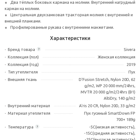
Два тёплых боковых кармана на молнии. Внутренний нагрудный
карман на молнии.
Центральная двухзамковая тракторная молния с внутренней и
внешней планками.
Профилированные рукава с внутренними манжетами.
Характеристики
Бренд товара
Sivera
?
Коллекция (пол)
Женская коллекция
Коллекция (год)
2019
Тип утеплителя
Пух
Внешняя ткань
D'Fusion Stretch, Nylon 20D, 62
g/m2, WP 20 000 mm/24hrs,
MVTR 20 000 g/m2/24hrs (B1)
AltiDry, 140 g/m2
Внутренний материал
A'ris 20 CR, Nylon 20D, 33 g/m2
Материал утеплителя
Пух гусиный SmartDown FP
700+ 189g
Температура
-5C(низкая активность),
?
-15C(средняя активность),
-25C(высокая активность)