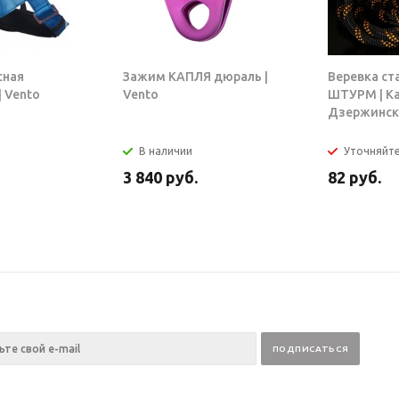
сная
Зажим КАПЛЯ дюраль |
Веревка ст
 Vento
Vento
ШТУРМ | К
Дзержинск
В наличии
Уточняйт
3 840
руб.
82
руб.