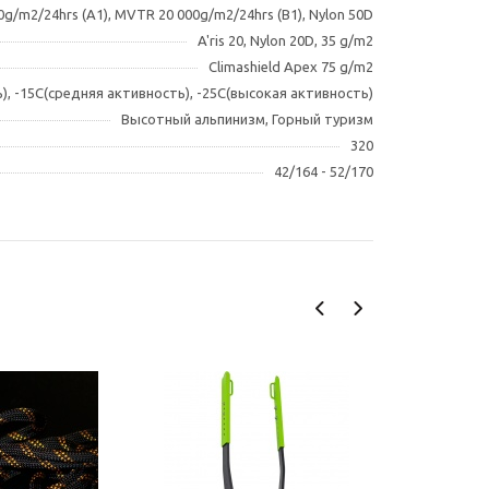
0g/m2/24hrs (A1), MVTR 20 000g/m2/24hrs (B1), Nylon 50D
A'ris 20, Nylon 20D, 35 g/m2
Climashield Apex 75 g/m2
), -15C(средняя активность), -25C(высокая активность)
Высотный альпинизм, Горный туризм
320
42/164 - 52/170