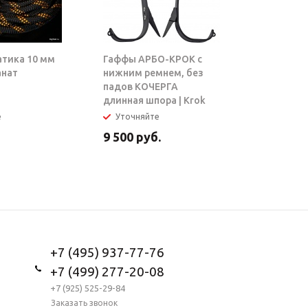
атика 10 мм
Гаффы АРБО-КРОК с
Блок-рол
анат
нижним ремнем, без
ТАРЗАН |
падов КОЧЕРГА
длинная шпора | Krok
е
Уточняйте
В налич
9 500
руб.
5 950
ру
+7 (495) 937-77-76
+7 (499) 277-20-08
+7 (925) 525-29-84
Заказать звонок