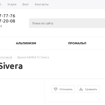
т
Услуги
Блог
Контакты
37-77-76
77-20-08
84
АЛЬПИНИЗМ
ПРОМАЛЬП
нтетикой
-
Брюки КАМКА П | Sivera
ivera
Отложить
Сравнить