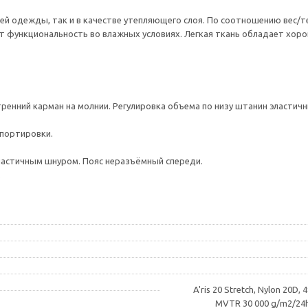
ей одежды, так и в качестве утепляющего слоя. По соотношению вес/т
няет функциональность во влажных условиях. Легкая ткань обладает х
ренний карман на молнии. Регулировка объема по низу штанин эластич
спортировки.
ластичным шнуром. Пояс неразъёмный спереди.
.
A'ris 20 Stretch, Nylon 20D
MVTR 30 000 g/m2/24h