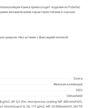
еплоизоляция Камка превосходит изделия из Polartec
орошими механическими характеристиками и хорошо
ным шнуром. Низ штанин с фиксацией кнопкой.
Sivera
Женская коллекция
2022
Climashield
, 48 g/m2, AP 0,5 cfm, microporous coating WP 400 mm/H2O,
rs StormGuard 2L 50, 117 g/m2, WP 20 000mmH2O, MVTR