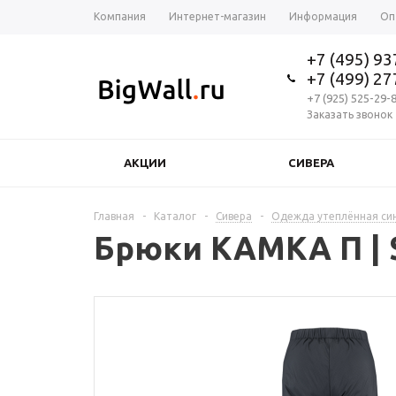
Компания
Интернет-магазин
Информация
Оп
+7 (495) 9
+7 (499) 2
+7 (925) 525-29-
Заказать звонок
АКЦИИ
СИВЕРА
Главная
-
Каталог
-
Сивера
-
Одежда утеплённая си
Брюки КАМКА П | S