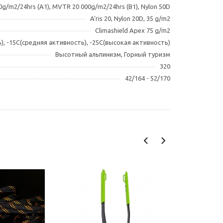
0g/m2/24hrs (A1), MVTR 20 000g/m2/24hrs (B1), Nylon 50D
A'ris 20, Nylon 20D, 35 g/m2
Climashield Apex 75 g/m2
), -15C(средняя активность), -25C(высокая активность)
Высотный альпинизм, Горный туризм
320
42/164 - 52/170