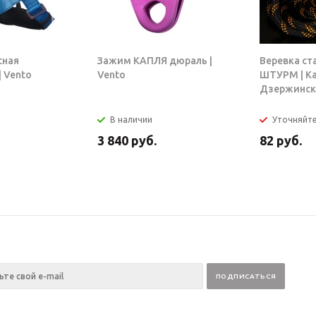
сная
Зажим КАПЛЯ дюраль |
Веревка ст
 Vento
Vento
ШТУРМ | К
Дзержинск
В наличии
Уточняйт
3 840
руб.
82
руб.