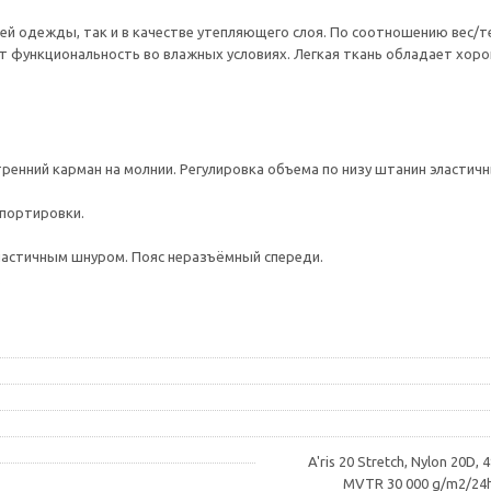
ей одежды, так и в качестве утепляющего слоя. По соотношению вес/т
няет функциональность во влажных условиях. Легкая ткань обладает х
ренний карман на молнии. Регулировка объема по низу штанин эластич
спортировки.
ластичным шнуром. Пояс неразъёмный спереди.
.
A'ris 20 Stretch, Nylon 20D
MVTR 30 000 g/m2/24h