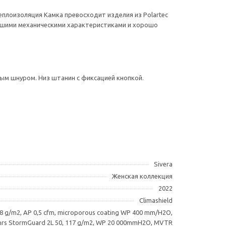
еплоизоляция Камка превосходит изделия из Polartec
орошими механическими характеристиками и хорошо
ным шнуром. Низ штанин с фиксацией кнопкой.
Sivera
Женская коллекция
2022
Climashield
, 48 g/m2, AP 0,5 cfm, microporous coating WP 400 mm/H2O,
rs StormGuard 2L 50, 117 g/m2, WP 20 000mmH2O, MVTR