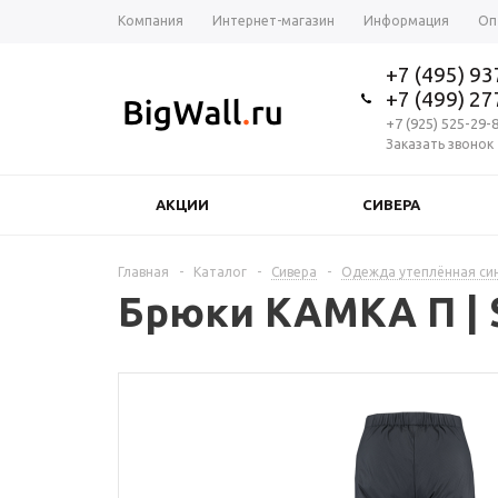
Компания
Интернет-магазин
Информация
Оп
+7 (495) 9
+7 (499) 2
+7 (925) 525-29-
Заказать звонок
АКЦИИ
СИВЕРА
Главная
-
Каталог
-
Сивера
-
Одежда утеплённая си
Брюки КАМКА П | S