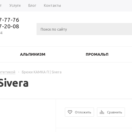
т
Услуги
Блог
Контакты
37-77-76
77-20-08
84
АЛЬПИНИЗМ
ПРОМАЛЬП
нтетикой
-
Брюки КАМКА П | Sivera
ivera
Отложить
Сравнить