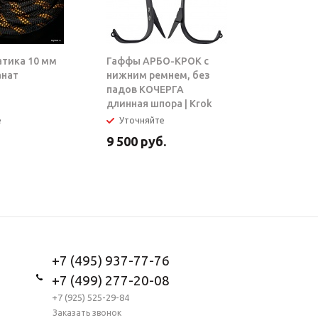
атика 10 мм
Гаффы АРБО-КРОК с
Блок-рол
анат
нижним ремнем, без
ТАРЗАН |
падов КОЧЕРГА
длинная шпора | Krok
е
Уточняйте
В налич
9 500
руб.
5 950
ру
+7 (495) 937-77-76
+7 (499) 277-20-08
+7 (925) 525-29-84
Заказать звонок