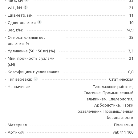
MBS, kN
33
?
WLL, kN
21
?
Диаметр, мм
11
Сдвиг оплётки
10
?
Вес, г/м:
74,9
Относительный вес
35
оплётки, %
Удлинение (50-150 кг) (%)
3,2
Мин. прочность с узлами
21
(кН)
Коэффициент узловязания
0,8
Тип верёвки:
Статическая
?
Назначение
Такелажные работы,
Спасение, Промышленный
альпинизм, Спелеология,
Арбористика, Парки
развлечений, Промышленная
безопасность
Материал
Полиамид
Артикул
vnt 411 100