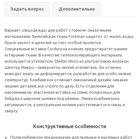
Задать вопрос
Дополнительно
Вариант спецодежды для работ с горюче-смазочными
материалами. Бельгийская ткань Foreman защитит от масел, воды,
брызг кислот и щелочей за счёт особой пропитки.
Специальные вставки Cordura на коленях предотвратят раннее
истирание ткани. В качестве теплоизолирующего материала
используется утеплитель Shelter Micro из ультратонких волокон.
Шелтер Микро – невероятно легкий утеплитель. Он отлично
выводит влагу, не деформируется, разработан для особо низких
температур. Комбинезон отличает лаконичный дизайн: никаких
лишних деталей, все строго по делу. Есть отделения для
наколенников, эластичная вставка на спине, полукольцо для
бейджа и широкие шлевки под ремень. Лямки комбинезона
регулируются, а центральная молния расстегивается и снизу, и
сверху.
Конструктивные особенности
Полукомбинезон предназначен для пыльных и масляных работ