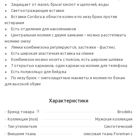
Защищает от масел, брызг кислот и щелочей, воды
Светоотражающие вставки
Вставки Cordura в области колен и по низу брюк против
истирания
Есть отделения для наколенников
Центральная молния с двумя замками – можно расстегивать
молнию снизу
Лямки комбинезона регулируются, застежки - фастекс
Есть широкая эластичная вставка на спинке
Комбинезон можно носить с поясом, есть широкие шлёвки
7 открытых карманов, один карман на молнии для телефона
Есть полукольцо для бейджа
По низу брюк – снегозащитные манжеты и молния по бокам
для высокой обуви
Характеристики
Бренд товара
Brodeks
?
Коллекция (пол)
Мужская коллекция
Тип утеплителя
Синтетический
Внешняя ткань
смесовая ткань Foreman с