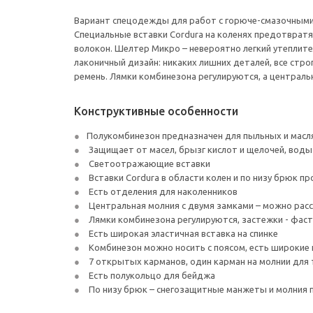
Вариант спецодежды для работ с горюче-смазочными м
Специальные вставки Cordura на коленях предотвратят
волокон. Шелтер Микро – невероятно легкий утеплите
лаконичный дизайн: никаких лишних деталей, все стро
ремень. Лямки комбинезона регулируются, а центральна
Конструктивные особенности
Полукомбинезон предназначен для пыльных и масл
Защищает от масел, брызг кислот и щелочей, воды
Светоотражающие вставки
Вставки Cordura в области колен и по низу брюк п
Есть отделения для наколенников
Центральная молния с двумя замками – можно расс
Лямки комбинезона регулируются, застежки - фаст
Есть широкая эластичная вставка на спинке
Комбинезон можно носить с поясом, есть широкие
7 открытых карманов, один карман на молнии для
Есть полукольцо для бейджа
По низу брюк – снегозащитные манжеты и молния 