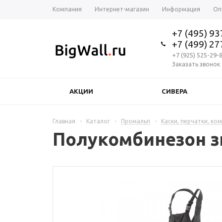
Компания
Интернет-магазин
Информация
Оп
+7 (495) 9
+7 (499) 2
+7 (925) 525-29-
Заказать звонок
АКЦИИ
СИВЕРА
Главная
-
Каталог
-
Промальп
-
Каски, перчатки, ко
Полукомбинезон зи