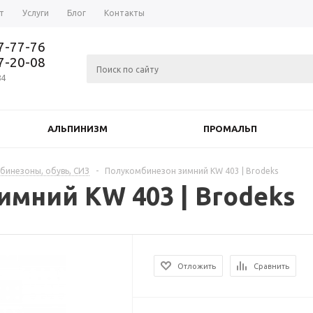
т
Услуги
Блог
Контакты
37-77-76
77-20-08
84
АЛЬПИНИЗМ
ПРОМАЛЬП
мбинезоны, обувь, СИЗ
-
Полукомбинезон зимний KW 403 | Brodeks
мний KW 403 | Brodeks
Отложить
Сравнить