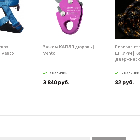
сная
Зажим КАПЛЯ дюраль |
Веревка ст
 Vento
Vento
ШТУРМ | К
Дзержинск
В наличии
В наличии
3 840
руб.
82
руб.