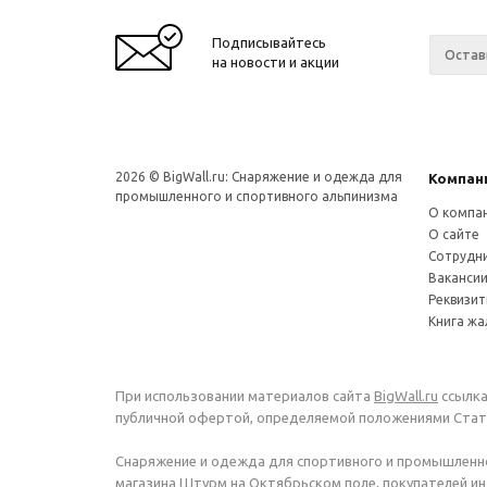
Подписывайтесь
на новости и акции
2026 © BigWall.ru: Снаряжение и одежда для
Компан
промышленного и спортивного альпинизма
О компа
О сайте
Сотрудн
Ваканси
Реквизи
Книга ж
При использовании материалов сайта
BigWall.ru
ссылка
публичной офертой, определяемой положениями Стать
Снаряжение и одежда для спортивного и промышленно
магазина Штурм на Октябрьском поле, покупателей инт