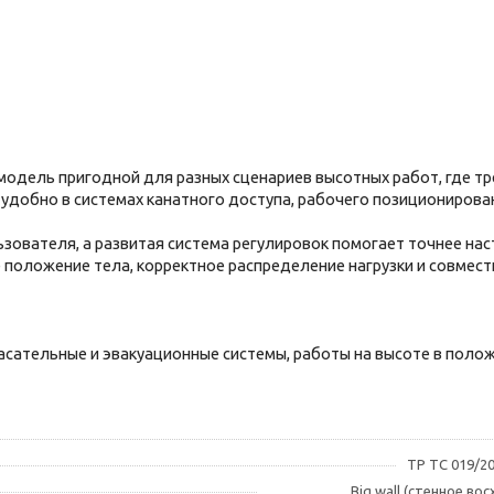
 модель пригодной для разных сценариев высотных работ, где 
удобно в системах канатного доступа, рабочего позиционирован
ователя, а развитая система регулировок помогает точнее наст
 положение тела, корректное распределение нагрузки и совмес
асательные и эвакуационные системы, работы на высоте в поло
ТР ТС 019/20
Big wall (стенное в