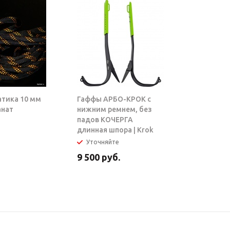
атика 10 мм
Гаффы АРБО-КРОК с
Блок-рол
анат
нижним ремнем, без
ТАРЗАН |
падов КОЧЕРГА
длинная шпора | Krok
Уточняйте
В налич
9 500
руб.
5 950
ру