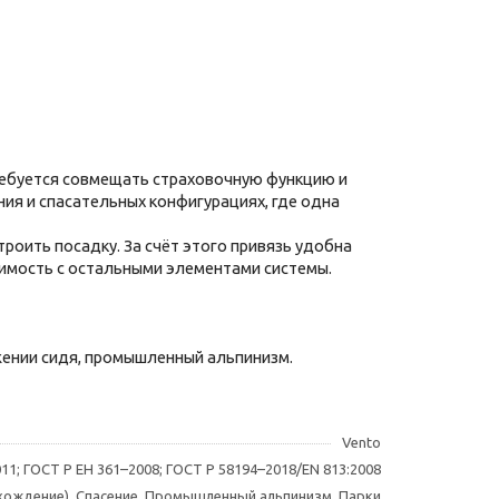
требуется совмещать страховочную функцию и
ия и спасательных конфигурациях, где одна
роить посадку. За счёт этого привязь удобна
тимость с остальными элементами системы.
жении сидя, промышленный альпинизм.
Vento
11; ГОСТ Р ЕН 361–2008; ГОСТ Р 58194–2018/EN 813:2008
осхождение), Спасение, Промышленный альпинизм, Парки