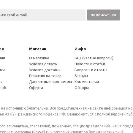
ия
Магазин
Инфо
нии
О магазине
FAQ (частые вопросы)
Условия оплаты
Новости и статьи
ики
Условия доставки
Вопросы и ответы
и
Гарантия на товар
Бренды
ты
Дисконтные программы
Комментарии
алоб
Оферта
Обзоры
 на источник обязательна. Вся представленная на сайте информация н
и 437(2) Гражданского кодекса РФ. Ознакомиться с полной версией п
го альпинизма, спасателей, пожарных, спецподразделений. Наше пре
ернет-магазина BigWall.ru и оптовых клиентов (юридических лиц).