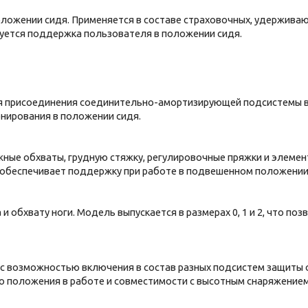
оложении сидя. Применяется в составе страховочных, удерживаю
буется поддержка пользователя в положении сидя.
я присоединения соединительно-амортизирующей подсистемы в 
нирования в положении сидя.
жные обхваты, грудную стяжку, регулировочные пряжки и элемен
и обеспечивает поддержку при работе в подвешенном положении
 и обхвату ноги. Модель выпускается в размерах 0, 1 и 2, что п
 с возможностью включения в состав разных подсистем защиты 
о положения в работе и совместимости с высотным снаряжением