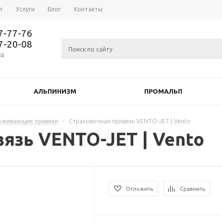
т
Услуги
Блог
Контакты
37-77-76
77-20-08
84
АЛЬПИНИЗМ
ПРОМАЛЬП
ерживающие привязи
-
Страховочная привязь VENTO-JET | Vento
язь VENTO-JET | Vento
Отложить
Сравнить