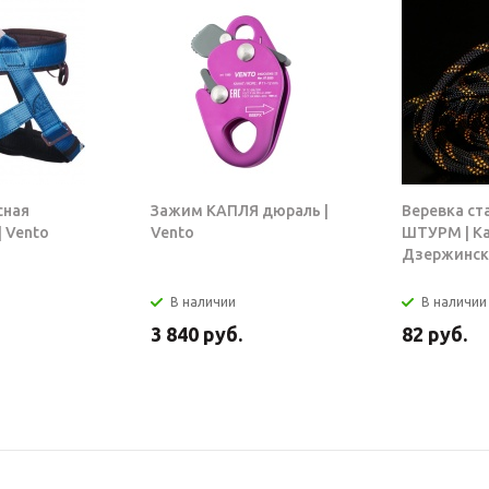
сная
Зажим КАПЛЯ дюраль |
Веревка ст
 Vento
Vento
ШТУРМ | К
Дзержинск
В наличии
В наличии
3 840
руб.
82
руб.