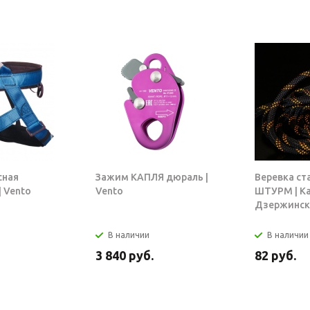
сная
Зажим КАПЛЯ дюраль |
Веревка ст
 Vento
Vento
ШТУРМ | К
Дзержинск
В наличии
В наличии
3 840
руб.
82
руб.