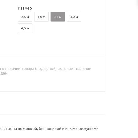
Размер
2,5 м
4,0 м
3,5 м
3,0 м
4,5 м
о наличии товара (под ценой) включает наличие
адам.
ия стропа ножовкой, бензопилой и иными режущими