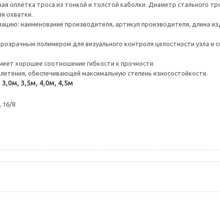
ая оплётка троса из тонкой и толстой каболки. Диаметр стального тро
я охватки.
ию: наименование производителя, артикул производителя, длина из
розрачным полимером для визуального контроля целостности узла и с
меет хорошее соотношение гибкости к прочности.
плетения, обеспечивающей максимальную степень износостойкости.
,0м, 3,5м, 4,0м, 4,5м
 16/8
.