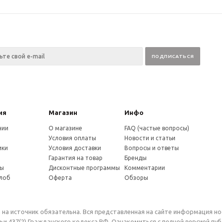
ия
Магазин
Инфо
нии
О магазине
FAQ (частые вопросы)
Условия оплаты
Новости и статьи
ики
Условия доставки
Вопросы и ответы
и
Гарантия на товар
Бренды
ты
Дисконтные программы
Комментарии
алоб
Оферта
Обзоры
 на источник обязательна. Вся представленная на сайте информация н
и 437(2) Гражданского кодекса РФ. Ознакомиться с полной версией п