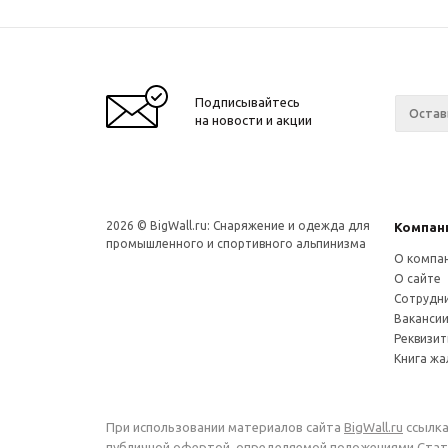
Подписывайтесь
на новости и акции
2026 © BigWall.ru: Снаряжение и одежда для
Компан
промышленного и спортивного альпинизма
О компа
О сайте
Сотрудн
Ваканси
Реквизи
Книга ж
При использовании материалов сайта
BigWall.ru
ссылка
публичной офертой, определяемой положениями Стать