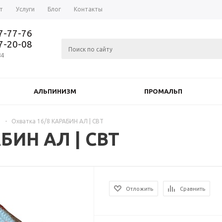
т
Услуги
Блог
Контакты
37-77-76
77-20-08
84
АЛЬПИНИЗМ
ПРОМАЛЬП
и
-
Охватка 16/8 КАРАБИН АЛ | СВТ
БИН АЛ | СВТ
Отложить
Сравнить