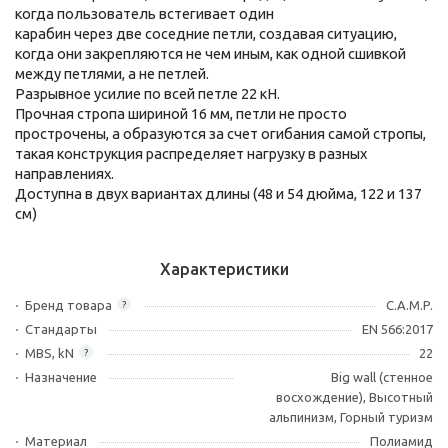
когда пользователь встегивает один
карабин через две соседние петли, создавая ситуацию,
когда они закрепляются не чем иным, как одной сшивкой
между петлями, а не петлей.
Разрывное усилие по всей петле 22 кН.
Прочная стропа шириной 16 мм, петли не просто
прострочены, а образуются за счет огибания самой стропы,
такая конструкция распределяет нагрузку в разных
направлениях.
Доступна в двух вариантах длины (48 и 54 дюйма, 122 и 137
см)
Характеристики
Бренд товара
C.A.M.P.
?
Стандарты
EN 566:2017
MBS, kN
22
?
Назначение
Big wall (стенное
восхождение), Высотный
альпинизм, Горный туризм
Материал
Полиамид