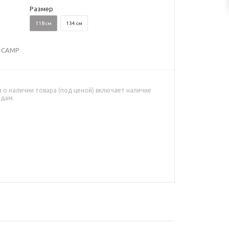
Размер
118 см
134 см
| CAMP
о наличии товара (под ценой) включает наличие
адам.