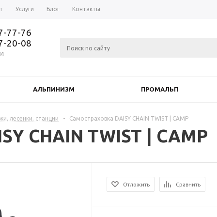
т
Услуги
Блог
Контакты
37-77-76
77-20-08
84
АЛЬПИНИЗМ
ПРОМАЛЬП
ки, лесенки, станции
-
Самостраховка DAISY CHAIN TWIST | CAMP
ISY CHAIN TWIST | CAMP
Отложить
Сравнить