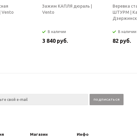
сная
Зажим КАПЛЯ дюраль |
Веревка ст
 Vento
Vento
ШТУРМ | К
Дзержинск
В наличии
В наличии
3 840
руб.
82
руб.
ия
Магазин
Инфо