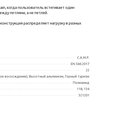
ain, когда пользователь встегивает один
ежду петлями, а не петлей.
 конструкция распределяет нагрузку в разных
C.A.M.P.
EN 566:2017
22
нное восхождение), Высотный альпинизм, Горный туризм
Полиамид
118, 134
321201