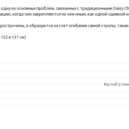
т одну из основных проблем, связанных с традиционными Daisy Ch
ацию, когда они закрепляются не чем иным, как одной сшивкой м
прострочены, а образуются за счет огибания самой стропы, такая
122 и 137 см)
Big wall (сте