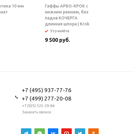
атика 10 мм
Гаффы АРБО-КРОК с
Блок-рол
анат
нижним ремнем, без
ТАРЗАН |
падов КОЧЕРГА
длинная шпора | Krok
Уточняйте
В налич
9 500
руб.
5 950
ру
+7 (495) 937-77-76
+7 (499) 277-20-08
+7 (925) 525-29-84
Заказать звонок