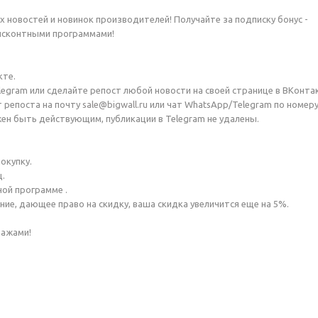
х новостей и новинок производителей! Получайте за подписку бонус -
дисконтными программами!
кте.
legram или сделайте репост любой новости на своей странице в ВКонта
т репоста на почту
sale@bigwall.ru
или чат WhatsApp/Telegram по номеру
жен быть действующим, публикации в Telegram не удалены.
окупку.
ц.
ной программе .
ние, дающее право на скидку, ваша скидка увеличится еще на 5%.
дажами!