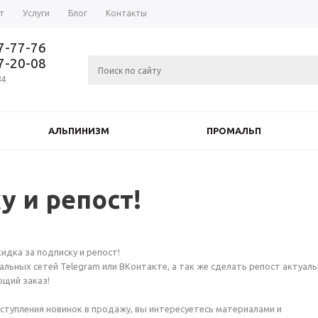
т
Услуги
Блог
Контакты
37-77-76
77-20-08
84
АЛЬПИНИЗМ
ПРОМАЛЬП
у и репост!
кидка за подписку и репост!
иальных сетей Telegram или ВКонтакте, а так же сделать репост актуал
ющий заказ!
оступления новинок в продажу, вы интересуетесь материалами и