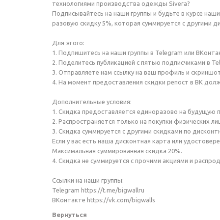
технологиями производства одежды Sivera?
Подписывайтесь на наши группы и будьте в курсе наши
разовую скидку 5%, которая суммируется с другими 
Для этого:
1. Подпишитесь на наши группы в Telegram или ВКонта
2. Поделитесь публикацией с пятью подписчиками в Te
3. Отправляете нам ссылку на ваш профиль и скриншо
4. На момент предоставления скидки репост в ВК дол
Дополнительные условия:
1. Скидка предоставляется единоразово на будущую п
2. Распространяется только на покупки физических ли
3. Скидка суммируется с другими скидками по дисконт
Если у вас есть наша дисконтная карта или удостовере
Максимальная суммированная скидка 20%.
4. Скидка не суммируется с прочими акциями и распро
Ссылки на наши группы:
Telegram
https://t.me/bigwallru
ВКонтакте
https://vk.com/bigwalls
Вернуться