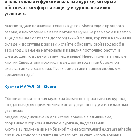
очень теплые и функциональные куртки, которые
обеспечат комфорт и защиту в суровых зимних
условиях.
Многие ждали появление теплых курток Sivera еще с прошлого
сезона, а некоторые из вас в погоне за нужным размером и цветом
еще дольше! Состоялся долгожданный отшив, куртки в наличии на
складе и доступны к заказу! Успейте обновить свой гардероб в
этом году, цены на материалы и изделия постоянно растут, в
следующем году цены станут еще выше! Инвестируйте в теплые
куртки Сивера, они послужат вам долгие годы при бережной
эксплуатации и хранении. Пусть зима станет вашим любимым
временем года!
Куртка МАРАЛ '23 | Sivera
Обновленная теплая мужская бивачно-страховочная куртка,
созданная для применения в холодную погоду и во влажных
условиях.
Модель предназначена для использования в альпинизме,
спортивном горном и лыжном туризме, ледолазании.
Куртка выполнена из мембраной ткани StormGuard eXtraBreathable
40d и смесового утеплителя SmartLoft. За счет использования