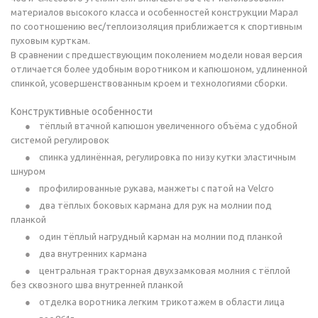
материалов высокого класса и особенностей конструкции Марал
по соотношению вес/теплоизоляция приближается к спортивным
пуховым курткам.
В сравнении с предшествующим поколением модели новая версия
отличается более удобным воротником и капюшоном, удлиненной
спинкой, усовершенствованным кроем и технологиями сборки.
Конструктивные особенности
тёплый втачной капюшон увеличенного объёма с удобной
системой регулировок
спинка удлинённая, регулировка по низу кутки эластичным
шнуром
профилированные рукава, манжеты с патой на Velcro
два тёплых боковых кармана для рук на молнии под
планкой
один тёплый нагрудный карман на молнии под планкой
два внутренних кармана
центральная тракторная двухзамковая молния с тёплой
без сквозного шва внутренней планкой
отделка воротника легким трикотажем в области лица