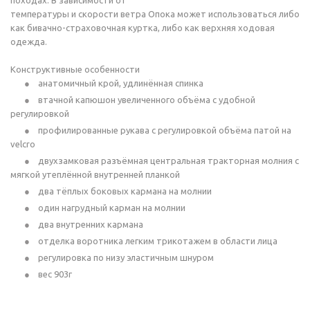
походах. В зависимости от
температуры и скорости ветра Опока может использоваться либо
как бивачно-страховочная куртка, либо как верхняя ходовая
одежда.
Конструктивные особенности
анатомичный крой, удлинённая спинка
втачной капюшон увеличенного объёма с удобной
регулировкой
профилированные рукава с регулировкой объёма патой на
velcro
двухзамковая разъёмная центральная тракторная молния с
мягкой утеплённой внутренней планкой
два тёплых боковых кармана на молнии
один нагрудный карман на молнии
два внутренних кармана
отделка воротника легким трикотажем в области лица
регулировка по низу эластичным шнуром
вес 903г