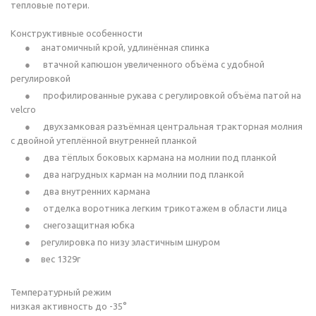
тепловые потери.
Конструктивные особенности
анатомичный крой, удлинённая спинка
втачной капюшон увеличенного объёма с удобной
регулировкой
профилированные рукава с регулировкой объёма патой на
velcro
двухзамковая разъёмная центральная тракторная молния
с двойной утеплённой внутренней планкой
два тёплых боковых кармана на молнии под планкой
два нагрудных карман на молнии под планкой
два внутренних кармана
отделка воротника легким трикотажем в области лица
снегозащитная юбка
регулировка по низу эластичным шнуром
вес 1329г
Температурный режим
низкая активность до -35°