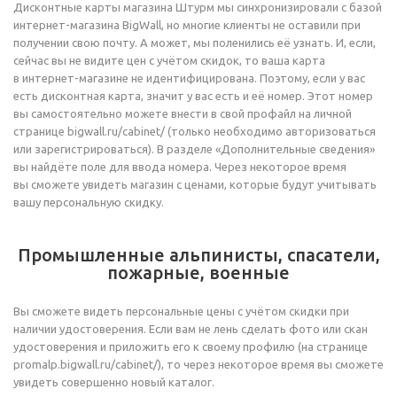
Дисконтные карты магазина Штурм мы синхронизировали с базой
интернет-магазина
BigWall, но многие клиенты не оставили при
получении свою почту. А может, мы поленились её узнать. И, если,
сейчас вы не видите цен с учётом скидок, то ваша карта
в
интернет-магазине
не идентифицирована. Поэтому, если у вас
есть дисконтная карта, значит у вас есть и её номер. Этот номер
вы самостоятельно можете внести в свой профайл на личной
странице bigwall.ru/cabinet/ (только необходимо авторизоваться
или зарегистрироваться). В разделе «Дополнительные сведения»
вы найдёте поле для ввода номера. Через некоторое время
вы сможете увидеть магазин с ценами, которые будут учитывать
вашу персональную скидку.
Промышленные альпинисты, спасатели,
пожарные, военные
Вы сможете видеть персональные цены с учётом скидки при
наличии удостоверения. Если вам не лень сделать фото или скан
удостоверения и приложить его к своему профилю (на странице
promalp.bigwall.ru/cabinet/), то через некоторое время вы сможете
увидеть совершенно новый каталог.