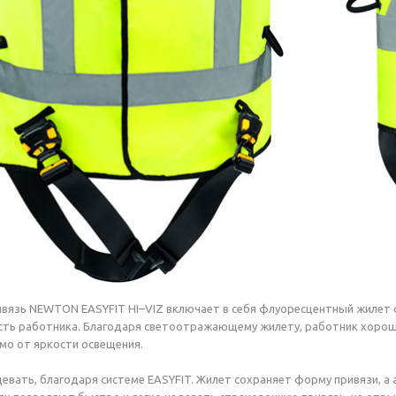
ивязь NEWTON EASYFIT H
I–VI
Z включает в себя флуоресцентный жилет
ть работника. Благодаря светоотражающему жилету, работник хорошо
мо от яркости освещения.
девать, благодаря системе EASYFIT. Жилет сохраняет форму привязи, а