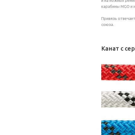
и на ножных ремн
карабины MGO и 
Привязь отвечает
союза.
Канат с се