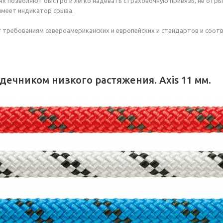
ях позволяют быстро и легко надевать страховочную привязь, не отры
имеет индикатор срыва.
 требованиям североамериканских и европейских и стандартов и соот
рдечником низкого растяжения. Axis 11 мм.