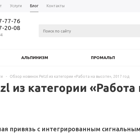
т
Услуги
Блог
Контакты
37-77-76
77-20-08
84
АЛЬПИНИЗМ
ПРОМАЛЬП
ти
-
Обзор новинок Petzl из категории «Работа на высоте», 2017 год
zl из категории «Работа 
ная привязь с интегрированным сигнальны