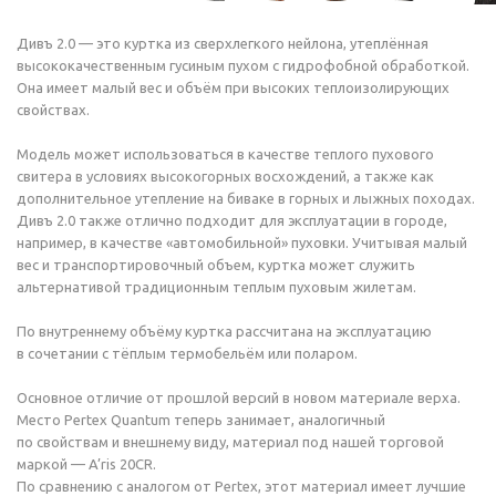
Дивъ 2.0 — это куртка из сверхлегкого нейлона, утеплённая
высококачественным гусиным пухом с гидрофобной обработкой.
Она имеет малый вес и объём при высоких теплоизолирующих
свойствах.
Модель может использоваться в качестве теплого пухового
свитера в условиях высокогорных восхождений, а также как
дополнительное утепление на биваке в горных и лыжных походах.
Дивъ 2.0 также отлично подходит для эксплуатации в городе,
например, в качестве «автомобильной» пуховки. Учитывая малый
вес и транспортировочный объем, куртка может служить
альтернативой традиционным теплым пуховым жилетам.
По внутреннему объёму куртка рассчитана на эксплуатацию
в сочетании с тёплым термобельём или поларом.
Основное отличие от прошлой версий в новом материале верха.
Место Pertex Quantum теперь занимает, аналогичный
по свойствам и внешнему виду, материал под нашей торговой
маркой — A’ris 20CR.
По сравнению с аналогом от Pertex, этот материал имеет лучшие