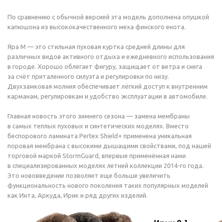
По сравнению с обычной версией эта модель дополнена опушкой
капюшона из высококачественного меха финского енота.
Яра М — это стильная пуховая куртка средней длины для
различных видов активного отдыха и ежедневного использования
в городе. Хорошо облегает фигуру, защищает от ветра и снега
за счёт приталенного силуэта и регулировки по низу.
Двухзамковая молния обеспечивает лёгкий доступ к внутренним
карманам, регулировкам и удобство эксплуатации в автомобиле.
Главная новость этого зимнего сезона — замена мембраны
в самых теплых пуховых и синтетических моделях. Вместо
беспорового ламината Pertex Shield+ применена уникальная
поровая мембрана с высокими дышащими свойствами, под нашей
торговой маркой StormGuard, впервые применённая нами
в специализированных моделях летней коллекции
2014-го
года.
Это нововведение позволяет еще больше увеличить
функциональность нового поколения таких популярных моделей
как Инта, Аркуда, Ирик и ряд других изделий.